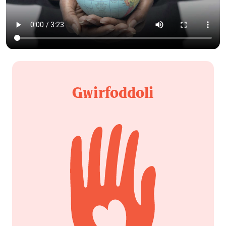
Gwirfoddoli