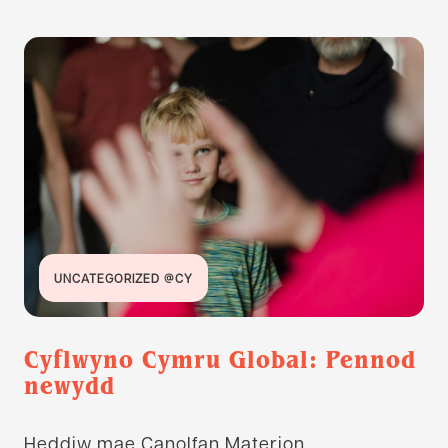
UNCATEGORIZED @CY
Cyflwyno Cymru Global: Pennod
newydd
Heddiw mae Canolfan Materion