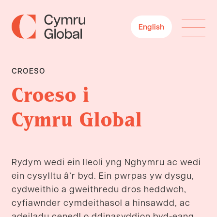
English
CROESO
Croeso i
Cymru Global
Rydym wedi ein lleoli yng Nghymru ac wedi
ein cysylltu â’r byd. Ein pwrpas yw dysgu,
cydweithio a gweithredu dros heddwch,
cyfiawnder cymdeithasol a hinsawdd, ac
adeiladu cenedl o ddinasyddion byd-eang.