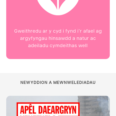
Gweithredu ar y cyd i fynd i’r afael ag
argyfyngau hinsawdd a natur ac
adeiladu cymdeithas well
NEWYDDION A MEWNWELEDIADAU