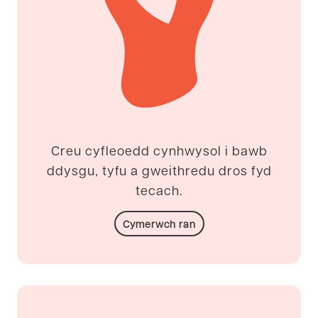
Creu cyfleoedd cynhwysol i bawb
ddysgu, tyfu a gweithredu dros fyd
tecach.
Cymerwch ran