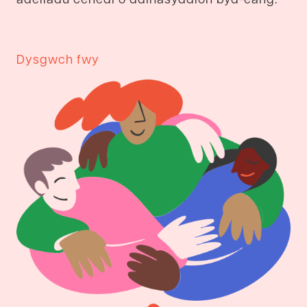
Dysgwch fwy