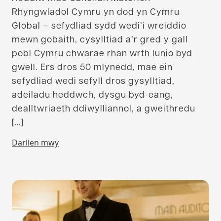
Rhyngwladol Cymru yn dod yn Cymru
Global – sefydliad sydd wedi’i wreiddio
mewn gobaith, cysylltiad a’r gred y gall
pobl Cymru chwarae rhan wrth lunio byd
gwell. Ers dros 50 mlynedd, mae ein
sefydliad wedi sefyll dros gysylltiad,
adeiladu heddwch, dysgu byd-eang,
dealltwriaeth ddiwylliannol, a gweithredu
[…]
Darllen mwy