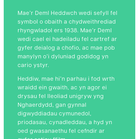
Mae’r Deml Heddwch wedi sefyll fel
symbol o obaith a chydweithrediad
rhyngwladol ers 1938. Mae’r Deml
wedi cael ei hadeiladu fel cartref ar
gyfer deialog a chofio, ac mae pob
manylyn o’i dyluniad godidog yn
cario ystyr.
Heddiw, mae hi’n parhau i fod wrth
wraidd ein gwaith, ac yn agor ei
drysau fel lleoliad unigryw yng
Nghaerdydd, gan gynnal
digwyddiadau cymunedol,
priodasau, cynadleddau, a hyd yn
oed gwasanaethu fel cefndir ar