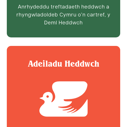
Anrhydeddu treftadaeth heddwch a
rhyngwladoldeb Cymru o’n cartref, y
Deml Heddwch
Adeiladu Heddwch