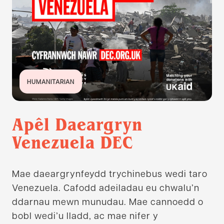
HUMANITARIAN
Apêl Daeargryn
Venezuela DEC
Mae daeargrynfeydd trychinebus wedi taro
Venezuela. Cafodd adeiladau eu chwalu’n
ddarnau mewn munudau. Mae cannoedd o
bobl wedi’u lladd, ac mae nifer y