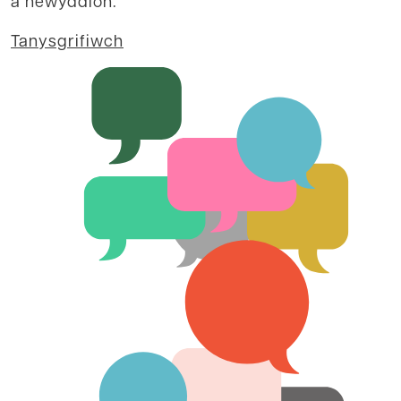
a newyddion.
Tanysgrifiwch