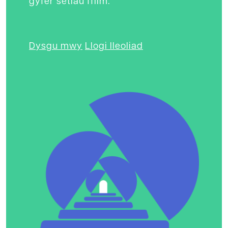
gyfer setiau ffilm.
Dysgu mwy
Llogi lleoliad