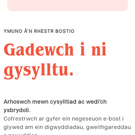
YMUNO Â’N RHESTR BOSTIO
Gadewch i ni
gysylltu.
Arhoswch mewn cysylltiad ac wedi’ch
ysbrydoli.
Cofrestrwch ar gyfer ein negeseuon e-bost i
glywed am ein digwyddiadau, gweithgareddau