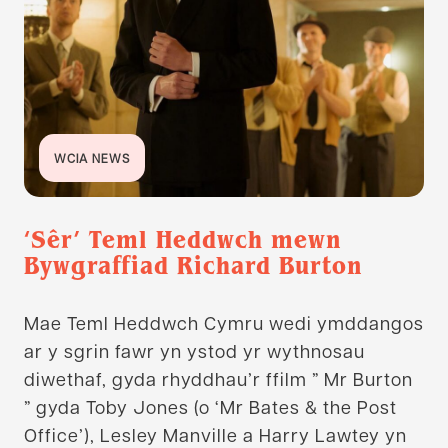
WCIA NEWS
‘Sêr’ Teml Heddwch mewn
Bywgraffiad Richard Burton
Mae Teml Heddwch Cymru wedi ymddangos
ar y sgrin fawr yn ystod yr wythnosau
diwethaf, gyda rhyddhau’r ffilm ” Mr Burton
” gyda Toby Jones (o ‘Mr Bates & the Post
Office’), Lesley Manville a Harry Lawtey yn