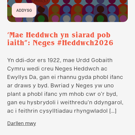
ADDYSG
‘Mae Heddwch yn siarad pob
iaith”: Neges #Heddwch2026
Yn ddi‑dor ers 1922, mae Urdd Gobaith
Cymru wedi creu Neges Heddwch ac
Ewyllys Da, gan ei rhannu gyda phobl ifanc
ar draws y byd. Bwriad y Neges yw uno
plant a phobl ifanc ym mhob cwr o’r byd,
gan eu hysbrydoli i weithredu’n ddyngarol,
ac i feithrin cysylltiadau rhyngwladol […]
Darllen mwy