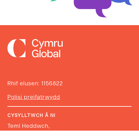
Rhif elusen: 1156822
Polisi preifatrwydd
CYSYLLTWCH Â NI
Teml Heddwch,
Rheilffordd y Brenin Edward VII,