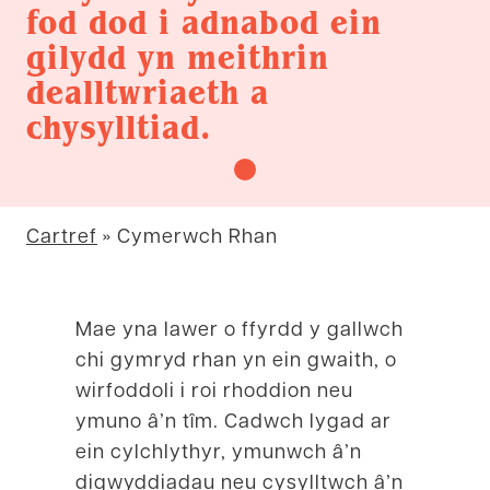
fod dod i adnabod ein
gilydd yn meithrin
dealltwriaeth a
chysylltiad.
Cartref
»
Cymerwch Rhan
Mae yna lawer o ffyrdd y gallwch
chi gymryd rhan yn ein gwaith, o
wirfoddoli i roi rhoddion neu
ymuno â’n tîm. Cadwch lygad ar
ein cylchlythyr, ymunwch â’n
digwyddiadau neu cysylltwch â’n