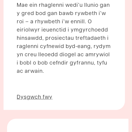
Mae ein rhaglenni wedi’u llunio gan
y gred bod gan bawb rywbeth i’w
roi – a rhywbeth i’w ennill. O
eiriolwyr ieuenctid i ymgyrchoedd
hinsawdd, prosiectau treftadaeth i
raglenni cyfnewid byd-eang, rydym
yn creu lleoedd diogel ac amrywiol
i bobl o bob cefndir gyfrannu, tyfu
ac arwain.
Dysgwch fwy