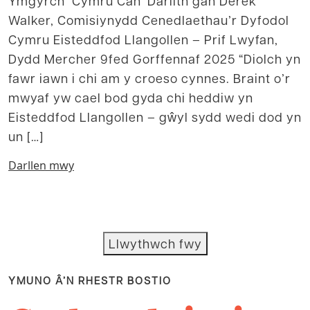
Ymgyrch ‘Cymru Can’ Darlith gan Derek
Walker, Comisiynydd Cenedlaethau’r Dyfodol
Cymru Eisteddfod Llangollen – Prif Lwyfan,
Dydd Mercher 9fed Gorffennaf 2025 “Diolch yn
fawr iawn i chi am y croeso cynnes. Braint o’r
mwyaf yw cael bod gyda chi heddiw yn
Eisteddfod Llangollen – gŵyl sydd wedi dod yn
un […]
Darllen mwy
Llwythwch fwy
YMUNO Â’N RHESTR BOSTIO