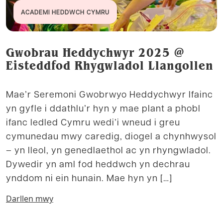
ACADEMI HEDDWCH CYMRU
Gwobrau Heddychwyr 2025 @
Eisteddfod Rhygwladol Llangollen
Mae’r Seremoni Gwobrwyo Heddychwyr Ifainc
yn gyfle i ddathlu’r hyn y mae plant a phobl
ifanc ledled Cymru wedi’i wneud i greu
cymunedau mwy caredig, diogel a chynhwysol
– yn lleol, yn genedlaethol ac yn rhyngwladol.
Dywedir yn aml fod heddwch yn dechrau
ynddom ni ein hunain. Mae hyn yn […]
Darllen mwy