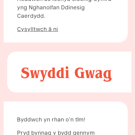
yng Nghanolfan Ddinesig
Caerdydd.
Cysylltwch â ni
Swyddi Gwag
Byddwch yn rhan o’n tîm!
Pryd bynnag y bydd gennym