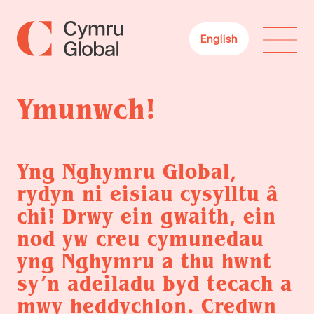
English
Ymunwch!
Yng Nghymru Global,
rydyn ni eisiau cysylltu â
chi! Drwy ein gwaith, ein
nod yw creu cymunedau
yng Nghymru a thu hwnt
sy’n adeiladu byd tecach a
mwy heddychlon. Credwn