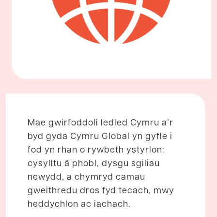
Mae gwirfoddoli ledled Cymru a’r
byd gyda Cymru Global yn gyfle i
fod yn rhan o rywbeth ystyrlon:
cysylltu â phobl, dysgu sgiliau
newydd, a chymryd camau
gweithredu dros fyd tecach, mwy
heddychlon ac iachach.