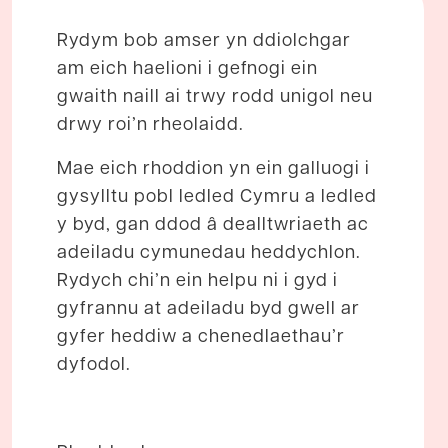
Rydym bob amser yn ddiolchgar
am eich haelioni i gefnogi ein
gwaith naill ai trwy rodd unigol neu
drwy roi’n rheolaidd.
Mae eich rhoddion yn ein galluogi i
gysylltu pobl ledled Cymru a ledled
y byd, gan ddod â dealltwriaeth ac
adeiladu cymunedau heddychlon.
Rydych chi’n ein helpu ni i gyd i
gyfrannu at adeiladu byd gwell ar
gyfer heddiw a chenedlaethau’r
dyfodol.