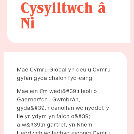
Cysylltwch â
Ni
Mae Cymru Global yn deulu Cymru
gyfan gyda chalon fyd-eang.
Mae ein tîm wedi&#39;i leoli o
Gaernarfon i Gwmbrân,
gyda&#39;n canolfan weinyddol, y
lle yr ydym yn falch o&#39;i
alw&#39;n gartref, yn Nheml
Heddwch ac Iechyd eiconig Cymru