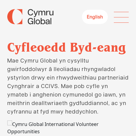
English
Cyfleoedd Byd-eang
Mae Cymru Global yn cysylltu
gwirfoddolwyr â lleoliadau rhyngwladol
ystyrlon drwy ein rhwydweithiau partneriaid
Cynghrair a CCIVS. Mae pob cyfle yn
ymateb i anghenion cymunedol go iawn, yn
meithrin dealltwriaeth gydfuddiannol, ac yn
cyfrannu at fyd mwy heddychlon.