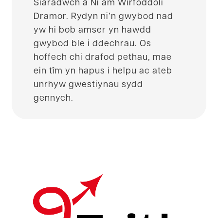
Siaradwch â Ni am Wirfoddoli
Dramor. Rydyn ni’n gwybod nad
yw hi bob amser yn hawdd
gwybod ble i ddechrau. Os
hoffech chi drafod pethau, mae
ein tîm yn hapus i helpu ac ateb
unrhyw gwestiynau sydd
gennych.