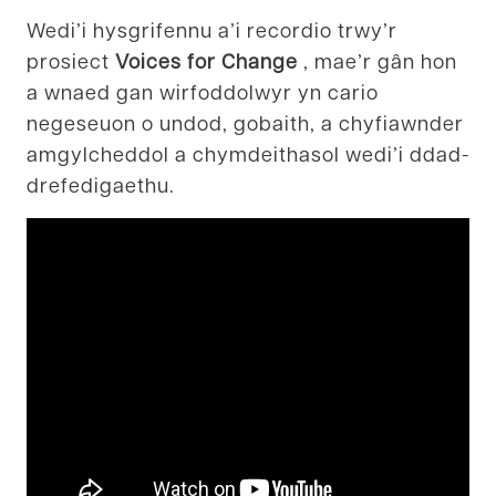
Wedi’i hysgrifennu a’i recordio trwy’r
prosiect
Voices for Change
, mae’r gân hon
a wnaed gan wirfoddolwyr yn cario
negeseuon o undod, gobaith, a chyfiawnder
amgylcheddol a chymdeithasol wedi’i ddad-
drefedigaethu.