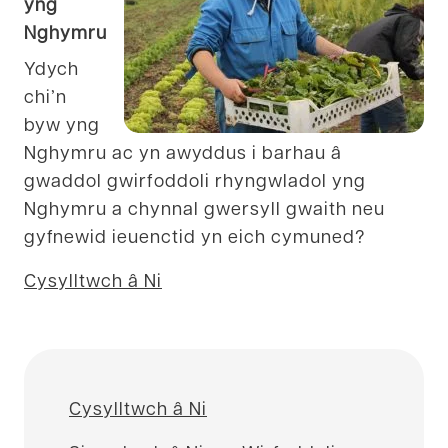
yng
Nghymru
Ydych
chi’n
byw yng
Nghymru ac yn awyddus i barhau â
gwaddol gwirfoddoli rhyngwladol yng
Nghymru a chynnal gwersyll gwaith neu
gyfnewid ieuenctid yn eich cymuned?
Cysylltwch â Ni
Cysylltwch â Ni