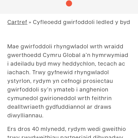
Cartref
»
Cyfleoedd gwirfoddoli ledled y byd
Mae gwirfoddoli rhyngwladol wrth wraidd
gwerthoedd Cymru Global a’n hymrwymiad
i adeiladu byd mwy heddychlon, tecach ac
iachach. Trwy gyfnewid rhyngwladol
ystyrlon, rydym yn cefnogi prosiectau
gwirfoddoli sy’n ymateb i anghenion
cymunedol gwirioneddol wrth feithrin
dealltwriaeth gydfuddiannol ar draws
diwylliannau.
Ers dros 40 mlynedd, rydym wedi gweithio
trwy rwydweithiau partneriaid dibynadwy