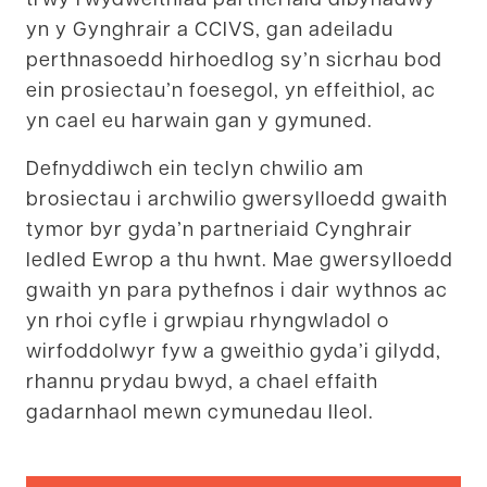
yn y Gynghrair a CCIVS, gan adeiladu
perthnasoedd hirhoedlog sy’n sicrhau bod
ein prosiectau’n foesegol, yn effeithiol, ac
yn cael eu harwain gan y gymuned.
Defnyddiwch ein teclyn chwilio am
brosiectau i archwilio gwersylloedd gwaith
tymor byr gyda’n partneriaid Cynghrair
ledled Ewrop a thu hwnt. Mae gwersylloedd
gwaith yn para pythefnos i dair wythnos ac
yn rhoi cyfle i grwpiau rhyngwladol o
wirfoddolwyr fyw a gweithio gyda’i gilydd,
rhannu prydau bwyd, a chael effaith
gadarnhaol mewn cymunedau lleol.