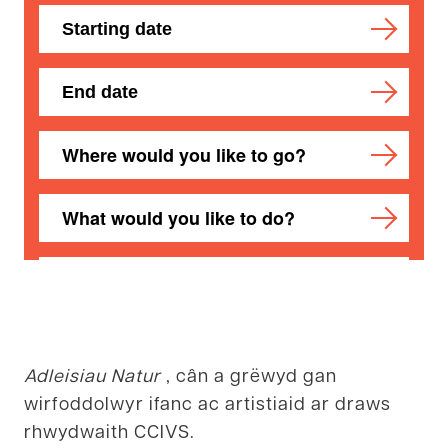
Adleisiau Natur
, cân a grëwyd gan
wirfoddolwyr ifanc ac artistiaid ar draws
rhwydwaith CCIVS.