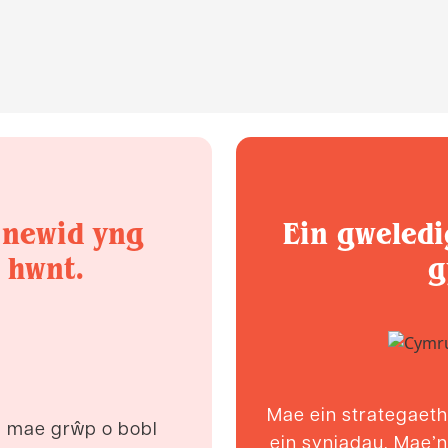
 newid yng
Ein gweledi
 hwnt.
g
Mae ein strategaeth
n, mae grŵp o bobl
ein syniadau. Mae’n