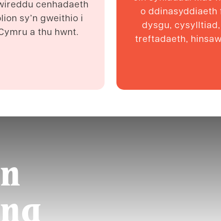
wireddu cenhadaeth
o ddinasyddiaeth 
ion sy’n gweithio i
dysgu, cysylltiad
 Cymru a thu hwnt.
treftadaeth, hinsa
in
yng