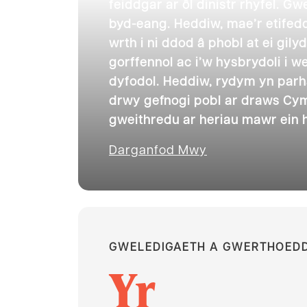
feiddgar ar ôl dinistr rhyfel. 
byd-eang. Heddiw, mae’r etifed
wrth i ni ddod â phobl at ei gily
gorffennol ac i’w hysbrydoli i w
dyfodol. Heddiw, rydym yn parha
drwy gefnogi pobl ar draws Cymr
gweithredu ar heriau mawr ein 
Darganfod Mwy
GWELEDIGAETH A GWERTHOED
Yr