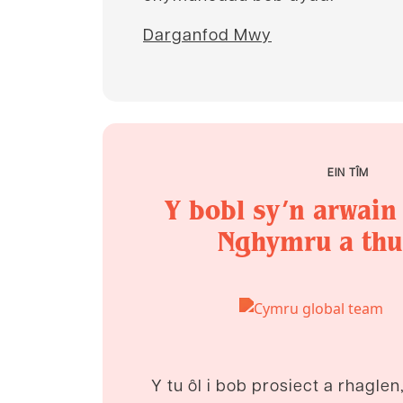
Darganfod Mwy
EIN TÎM
Y bobl sy’n arwain
Nghymru a thu
Y tu ôl i bob prosiect a rhagle