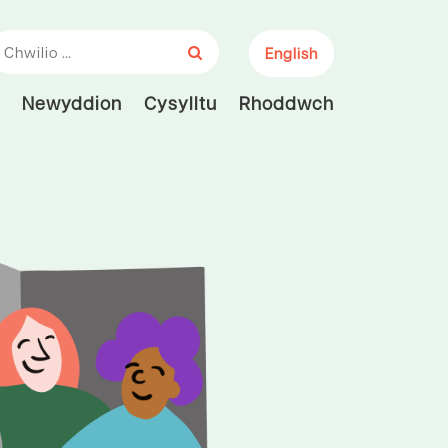
hwiliwch am:
English
Newyddion
Cysylltu
Rhoddwch