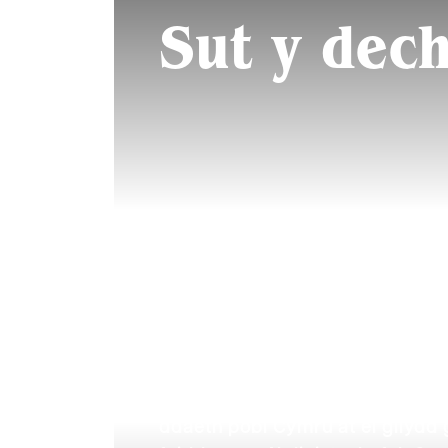
Sut y dec
Mae ein stori’n dechrau dros 10
ddaeth pobl Cymru at ei gilydd