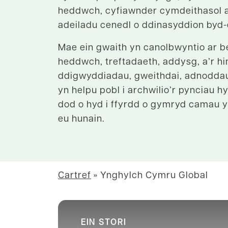
heddwch, cyfiawnder cymdeithasol a
adeiladu cenedl o ddinasyddion byd
Mae ein gwaith yn canolbwyntio ar be
heddwch, treftadaeth, addysg, a’r h
ddigwyddiadau, gweithdai, adnoddau
yn helpu pobl i archwilio’r pynciau hyn
dod o hyd i ffyrdd o gymryd camau 
eu hunain.
Cartref
»
Ynghylch Cymru Global
EIN STORI