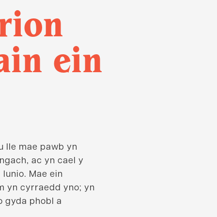
rion
ain ein
u lle mae pawb yn
angach, ac yn cael y
 lunio. Mae ein
m yn cyrraedd yno; yn
io gyda phobl a