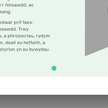
’r hinsawdd, ac
-eang.
dwar prif faes:
insawdd. Trwy
, a phrosiectau, rydym
, deall eu heffaith, a
ystyrlon yn eu bywydau