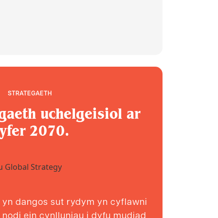
STRATEGAETH
gaeth uchelgeisiol ar
yfer 2070.
 yn dangos sut rydym yn cyflawni
 nodi ein cynlluniau i dyfu mudiad