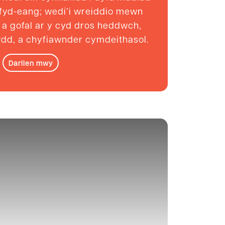
fyd-eang; wedi’i wreiddio mewn
, a gofal ar y cyd dros heddwch,
wdd, a chyfiawnder cymdeithasol.
Darllen mwy