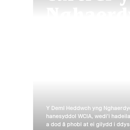
Nghaerd
Y Deml Heddwch yng Nghaerdyd
hanesyddol WCIA, wedi’i hadeila
a dod â phobl at ei gilydd i ddys