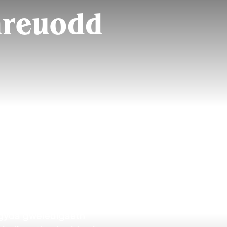
hreuodd
0 mlynedd yn ôl, pan
 gyda gweledigaeth