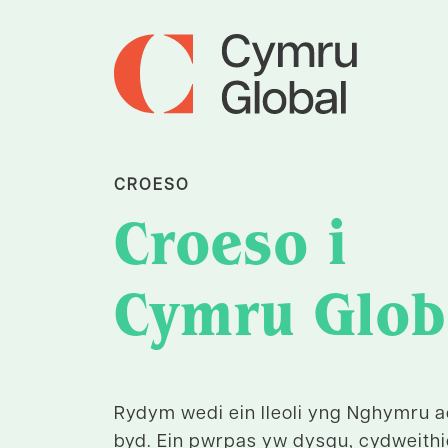
CROESO
Croeso i
Cymru Glob
Rydym wedi ein lleoli yng Nghymru ac
byd. Ein pwrpas yw dysgu, cydweithi