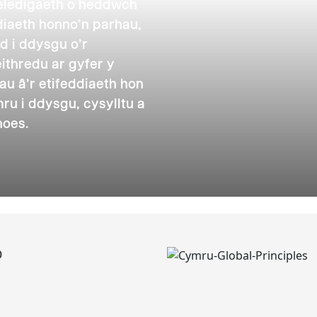
Gweledigaeth o heddwch
diaeth honno’n parhau,
dd i ddysgu o’r
eithredu ar gyfer y
u â’r etifeddiaeth hon
u i ddysgu, cysylltu a
hoes.
D