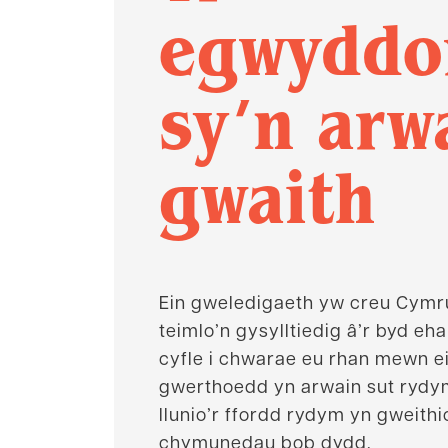
egwyddo
sy’n arw
gwaith
Ein gweledigaeth yw creu Cymr
teimlo’n gysylltiedig â’r byd eh
cyfle i chwarae eu rhan mewn ei
gwerthoedd yn arwain sut rydy
llunio’r ffordd rydym yn gweith
chymunedau bob dydd.