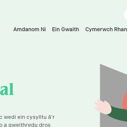
C
Amdanom Ni
Ein Gwaith
Cymerwch Rhan
al
 wedi ein cysylltu â’r
o a gweithredu dros