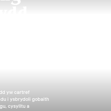
ydd.
d yw cartref
du i ysbrydoli gobaith
gu, cysylltu a