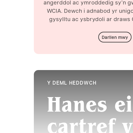
angerddol ac ymroddedig sy’n g
WCIA. Dewch i adnabod yr unigol
gysylltu ac ysbrydoli ar draws
Darllen mwy
Y DEML HEDDWCH
Hanes e
cartref 