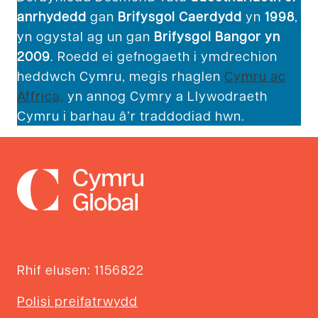
anrhydedd
gan
Brifysgol Caerdydd
yn
1998
,
yn ogystal ag un gan
Brifysgol Bangor yn
2009
. Roedd ei gefnogaeth i ymdrechion
heddwch Cymru, megis rhaglen
Cymru ac
Affrica,
yn annog Cymry a Llywodraeth
Cymru i barhau â’r traddodiad hwn.
Rhif elusen: 1156822
Polisi preifatrwydd