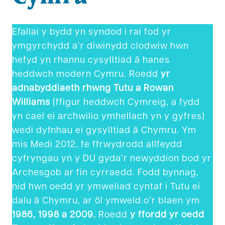
Efallai y bydd yn syndod i rai fod yr
ymgyrchydd a’r diwinydd clodwiw hwn
hefyd yn rhannu cysylltiad â hanes
heddwch modern Cymru. Roedd
yr
adnabyddiaeth rhwng Tutu a Rowan
Williams
(ffigur heddwch Cymreig, a fydd
yn cael ei archwilio ymhellach yn y gyfres)
wedi dyfnhau ei gysylltiad â Chymru. Ym
mis Medi 2012, fe ffrwydrodd allfeydd
cyfryngau yn y DU gyda’r newyddion bod yr
Archesgob ar fin cyrraedd. Fodd bynnag,
nid hwn oedd yr ymweliad cyntaf i Tutu ei
dalu â Chymru, ar ôl ymweld o’r blaen ym
1986, 1998 a 2009.
Roedd
y ffordd yr oedd