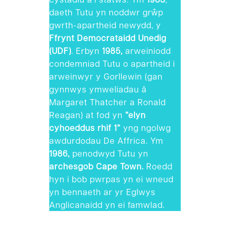
daeth Tutu yn noddwr grŵp
gwrth-apartheid newydd, y
Ffrynt Democrataidd Unedig
(UDF)
. Erbyn
1985,
arweiniodd
condemniad Tutu o apartheid i
arweinwyr y Gorllewin (gan
gynnwys ymweliadau â
Margaret Thatcher a Ronald
Reagan) at fod yn
”elyn
cyhoeddus rhif 1”
yng ngolwg
awdurdodau De Affrica. Ym
1986,
penodwyd Tutu yn
archesgob Cape Town.
Roedd
hyn i bob pwrpas yn ei wneud
yn bennaeth ar yr Eglwys
Anglicanaidd yn ei famwlad.