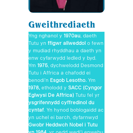
Gweithrediaeth
Yng nghanol y
1970au
, daeth
Tutu yn
ffigwr allweddol
o fewn
y mudiad rhyddhau a daeth yn
enw cyfarwydd ledled y byd.
Ym
1975
, dychwelodd Desmond
Tutu i Affrica a chafodd ei
benodi’n
Esgob Lesotho.
Ym
1978,
etholodd y
SACC (Cyngor
Eglwysi De Affrica)
Tutu fel yr
ysgrifennydd cyffredinol du
cyntaf
. Yn hynod boblogaidd ac
yn uchel ei barch, dyfarnwyd
Gwobr Heddwch Nobel i Tutu
yn 1984
, yr oedd wedi’i enwebu