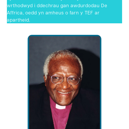
wrthodwyd i ddechrau gan awdurdodau De
Affrica, oedd yn amheus o farn y TEF ar
apartheid.