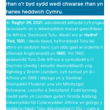
rhan o’r byd sydd wedi chwarae rhan yn
hanes heddwch Cymru.
Ar
Ragfyr 26, 2021
, adroddodd allfeydd cyfryngau
farwolaeth un o ddiwinyddion mwyaf gwerthfawr
De Affrica, Desmond Tutu. Wedi’i eni ar
Hydref
7fed, 1931
, i deulu tlawd, hyfforddodd Tutu fel
athro yn oedolyn ifanc cyn iddo gael ei ordeinio’n
offeiriad Anglicanaidd yn
1960.
Ym 1962,
gadawodd Tutu Dde Affrica a symudodd o i’r
Deyrnas Unedig i astudio diwinyddiaeth yng
Ngholeg y Brenin Llundain, cyn symud yn ôl i
Affrica ym 1966 i ddysgu yn y Seminar
Diwinyddol Ffederal, yna ym Mhrifysgol
Botswana, Lesotho a Swaziland. Fodd bynnag,
roedd safle yn Llundain gyda’r Gronfa Addysg
Ddiwinyddol fel Cyfarwyddwr Affrica yn golygu y
byddai’n rhaid i Tutu ddychwelyd i’r DU – cam a