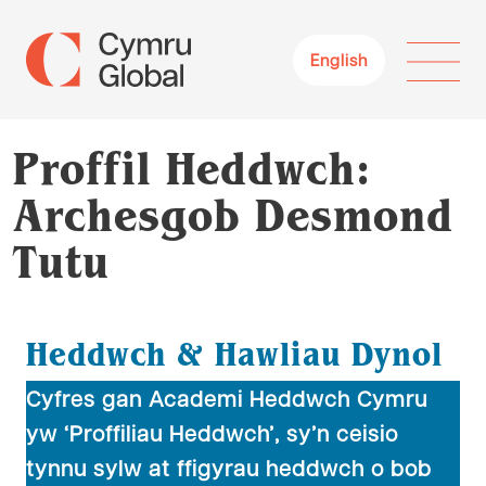
English
Proffil Heddwch:
Archesgob Desmond
Tutu
Heddwch & Hawliau Dynol
Cyfres gan Academi Heddwch Cymru
yw ‘Proffiliau Heddwch’, sy’n ceisio
tynnu sylw at ffigyrau heddwch o bob