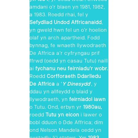
amdani o’r blaen yn 1981, 1982,
a 1983. Roedd rhai, fel y
Sefydliad Undod Affricanaidd
,
yn gweld hwn fel un o’r hoelion
olaf yn arch apartheid. Fodd
bynnag, fe wnaeth llywodraeth
De Affrica a’r cyfryngau prif
ffrwd (oedd yn casau Tutu) naill
ai
fychanu neu feirniadu’r wobr.
Roedd
Corfforaeth Ddarlledu
De Affrica
a ‘
Y Dinesydd
‘, y
ddau yn allfeydd o blaid y
llywodraeth, yn
feirniadol iawn
o Tutu. Ond, erbyn yr
1980au,
roedd
Tutu yn eicon
i lawer o
bobl dduon o Dde Affrica; dim
ond Nelson Mandela oedd yn
cystadlu â’i statws. Ym
1983
,