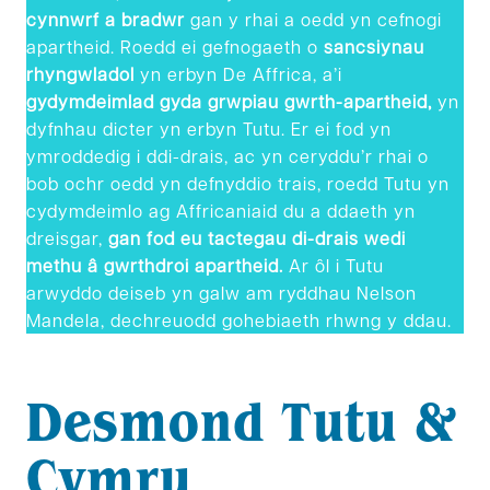
cynnwrf a bradwr
gan y rhai a oedd yn cefnogi
apartheid. Roedd ei gefnogaeth o
sancsiynau
rhyngwladol
yn erbyn De Affrica, a’i
gydymdeimlad gyda grwpiau gwrth-apartheid,
yn
dyfnhau dicter yn erbyn Tutu. Er ei fod yn
ymroddedig i ddi-drais, ac yn ceryddu’r rhai o
bob ochr oedd yn defnyddio trais, roedd Tutu yn
cydymdeimlo ag Affricaniaid du a ddaeth yn
dreisgar,
gan fod eu tactegau di-drais wedi
methu â gwrthdroi apartheid.
Ar ôl i Tutu
arwyddo deiseb yn galw am ryddhau Nelson
Mandela, dechreuodd gohebiaeth rhwng y ddau.
Desmond Tutu &
Cymru