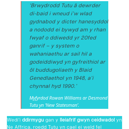
‘Brwydrodd Tutu â dewrder
di-baid i wneud i’w wlad
gydnabod y dicter hanesyddol
a nododd ei bywyd am y rhan
fwyaf o ddiwedd yr 20fed
ganrif – y system o
wahaniaethu ar sail hil a
godeiddiwyd yn gyfreithiol ar
ôl buddugoliaeth y Blaid
Genedlaethol yn 1948, a’i
chynnal hyd 1990.’
Myfyrdod Rowan Williams ar Desmond
Tutu yn ‘New Statesman’.
Wedi’i
ddirmygu
gan y
lleiafrif gwyn ceidwadol
yn
Ne Affrica, roedd Tutu yn cael ei weld fel