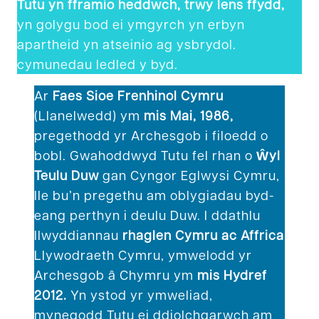
Tutu yn fframio heddwch, trwy lens ffydd,
yn golygu bod ei ymgyrch yn erbyn
apartheid yn atseinio ag ysbrydol.
cymunedau ledled y byd.
Ar
Faes Sioe Frenhinol Cymru
(Llanelwedd) ym
mis Mai, 1986,
pregethodd yr Archesgob i filoedd o
bobl. Gwahoddwyd Tutu fel rhan o
Ŵyl
Teulu Duw
gan Cyngor Eglwysi Cymru,
lle bu’n pregethu am oblygiadau byd-
eang perthyn i deulu Duw. I ddathlu
llwyddiannau
rhaglen Cymru ac Affrica
Llywodraeth Cymru, ymwelodd yr
Archesgob â Chymru ym
mis Hydref
2012.
Yn ystod yr ymweliad,
mynegodd Tutu ei ddiolchgarwch am