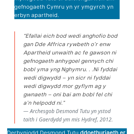
gefnogaeth Cymru yn yr ymgyrch yn
erbyn apartheid.
“Efallai eich bod wedi anghofio bod
gan Dde Affrica rywbeth o’r enw
Apartheid unwaith ac fe gawson ni
gefnogaeth anhygoel gennych chi
bobl yma yng Nghymru. . .Ni fyddai
wedi digwydd – yn sicr ni fyddai
wedi digwydd mor gyflym ag y
gwnaeth – oni bai am bobl fel chi
a’n helpodd ni.”
Archesgob Desmond Tutu yn ystod
taith i Gaerdydd ym mis Hydref, 2012.
Derbyniodd Desmond Tutu
ddoethuriaeth er