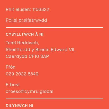
Rhif elusen: 1156822
Polisi preifatrwydd
CYSYLLTWCH Â NI
Teml Heddwch,
Rheilffordd y Brenin Edward VII,
Caerdydd CF10 3AP
Ffôn
029 2022 8549
E-bost
croeso@cymru.global
DILYNWCH NI