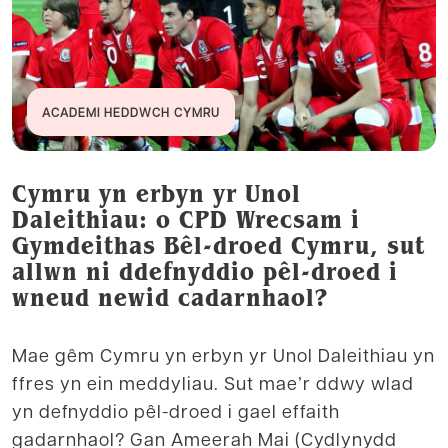
ACADEMI HEDDWCH CYMRU
Cymru yn erbyn yr Unol
Daleithiau: o CPD Wrecsam i
Gymdeithas Bêl-droed Cymru, sut
allwn ni ddefnyddio pêl-droed i
wneud newid cadarnhaol?
Mae gêm Cymru yn erbyn yr Unol Daleithiau yn
ffres yn ein meddyliau. Sut mae’r ddwy wlad
yn defnyddio pêl-droed i gael effaith
gadarnhaol? Gan Ameerah Mai (Cydlynydd