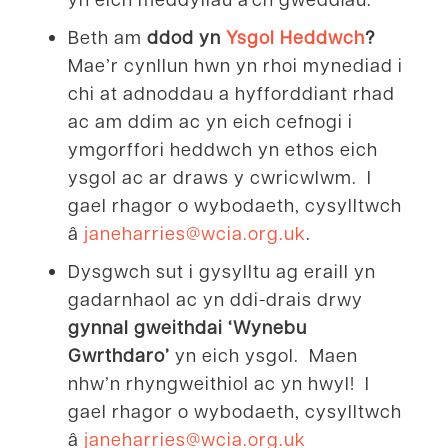
Beth am
ddod yn
Ysgol Heddwch
?
Mae’r cynllun hwn yn rhoi mynediad i
chi at adnoddau a hyfforddiant rhad
ac am ddim ac yn eich cefnogi i
ymgorffori heddwch yn ethos eich
ysgol ac ar draws y cwricwlwm. I
gael rhagor o wybodaeth, cysylltwch
â
janeharries@wcia.org.uk
.
Dysgwch sut i gysylltu ag eraill yn
gadarnhaol ac yn ddi-drais drwy
gynnal gweithdai ‘Wynebu
Gwrthdaro’
yn eich ysgol. Maen
nhw’n rhyngweithiol ac yn hwyl! I
gael rhagor o wybodaeth, cysylltwch
â
janeharries@wcia.org.uk