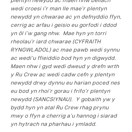
wedi croesi i’r man lle mae’r plentyn
newydd yn chwarae ac yn defnyddio ffyn,
cerrig ac arfau i geisio eu gorfodi i ddod
yn ôl i’w gang nhw. Mae hyn yn torri
rheolau’r iard chwarae (CYFRAITH
RYNGWLADOL) ac mae pawb wedi synnu
ac wedi’u ffieiddio bod hyn yn digwydd.
Maen nhw i gyd wedi dweud y drefn wrth
y Ru Crew ac wedi cadw cefn y plentyn
newydd drwy dynnu eu harian poced nes
eu bod yn rhoi’r gorau i frifo’r plentyn
newydd (SANCSIYNAU). Y gobaith yw y
bydd hyn yn atal Ru Crew rhag prynu
mwy o ffyn a cherrig a’u hannog i siarad
yn hytrach na pharhau i ymladd.