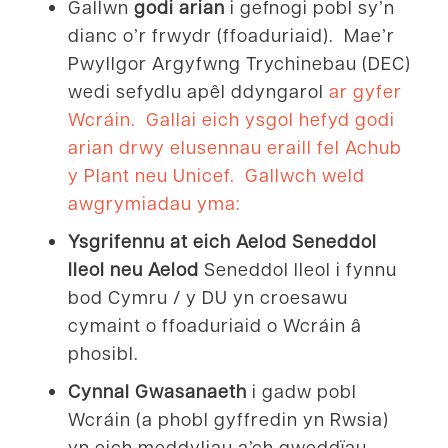
Gallwn
godi arian
i gefnogi pobl sy’n
dianc o’r frwydr (ffoaduriaid). Mae’r
Pwyllgor Argyfwng Trychinebau (DEC)
wedi sefydlu apêl ddyngarol
ar gyfer
Wcráin. Gallai eich ysgol hefyd godi
arian drwy elusennau eraill fel Achub
y Plant neu Unicef. Gallwch weld
awgrymiadau yma:
Ysgrifennu at eich Aelod Seneddol
lleol neu Aelod
Seneddol lleol i fynnu
bod Cymru / y DU yn croesawu
cymaint o ffoaduriaid o Wcráin â
phosibl.
Cynnal Gwasanaeth
i gadw pobl
Wcráin (a phobl gyffredin yn Rwsia)
yn eich meddyliau a’ch gweddïau.