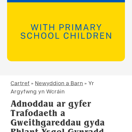
Cartref
»
Newyddion a Barn
»
Yr
Argyfwng yn Wcráin
Adnoddau ar gyfer
Trafodaeth a
Gweithgareddau gyda
Phlant Ysgol Gynradd