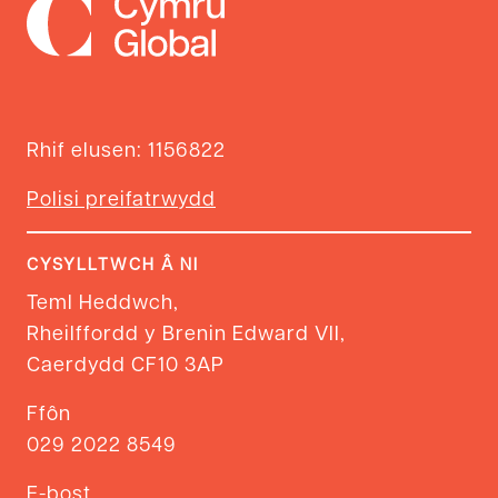
Rhif elusen: 1156822
Polisi preifatrwydd
CYSYLLTWCH Â NI
Teml Heddwch,
Rheilffordd y Brenin Edward VII,
Caerdydd CF10 3AP
Ffôn
029 2022 8549
E-bost