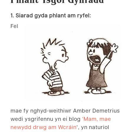
1. Siarad gyda phlant am ryfel:
Fel
mae fy nghyd-weithiwr Amber Demetrius
wedi ysgrifennu yn ei blog
‘Mam, mae
newydd drwg am Wcráin
‘, yn naturiol