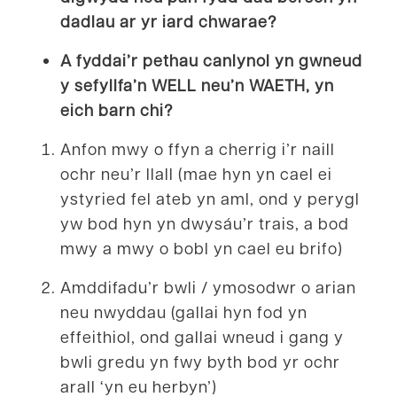
dadlau ar yr iard chwarae?
A fyddai’r pethau canlynol yn gwneud
y sefyllfa’n WELL neu’n WAETH, yn
eich barn chi?
Anfon mwy o ffyn a cherrig i’r naill
ochr neu’r llall (mae hyn yn cael ei
ystyried fel ateb yn aml, ond y perygl
yw bod hyn yn dwysáu’r trais, a bod
mwy a mwy o bobl yn cael eu brifo)
Amddifadu’r bwli / ymosodwr o arian
neu nwyddau (gallai hyn fod yn
effeithiol, ond gallai wneud i gang y
bwli gredu yn fwy byth bod yr ochr
arall ‘yn eu herbyn’)