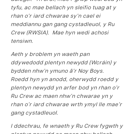
tyfu, ac mae bellach yn sleifio tuag at y
rhan o’r iard chwarae sy’n cael ei
meddiannu gan gang cystadleuol, y Ru
Crew (RWSIA). Mae hyn wedi achosi
tensiwn.
Aeth y broblem yn waeth pan
ddywedodd plentyn newydd (Wcráin) y
bydden nhw’n ymuno â’r Noy Boys.
Roedd hyn yn anodd, oherwydd roedd y
plentyn newydd yn arfer bod yn rhan o’r
Ru Crew ac maen nhw’n chwarae yn y
rhan o’r iard chwarae wrth ymyl lle mae’r
gang cystadleuol.
I ddechrau, fe wnaeth y Ru Crew fygwth y
plentyn newydd ac maen nhw bellach