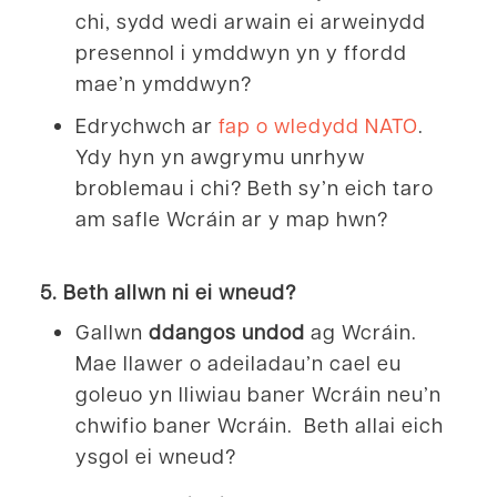
chi, sydd wedi arwain ei arweinydd
presennol i ymddwyn yn y ffordd
mae’n ymddwyn?
Edrychwch ar
fap o wledydd NATO
.
Ydy hyn yn awgrymu unrhyw
broblemau i chi? Beth sy’n eich taro
am safle Wcráin ar y map hwn?
5. Beth allwn ni ei wneud?
Gallwn
ddangos undod
ag Wcráin.
Mae llawer o adeiladau’n cael eu
goleuo yn lliwiau baner Wcráin neu’n
chwifio baner Wcráin. Beth allai eich
ysgol ei wneud?