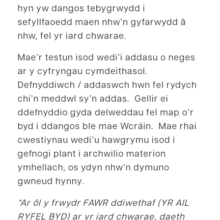
hyn yw dangos tebygrwydd i
sefyllfaoedd maen nhw’n gyfarwydd â
nhw, fel yr iard chwarae.
Mae’r testun isod wedi’i addasu o neges
ar y cyfryngau cymdeithasol.
Defnyddiwch / addaswch hwn fel rydych
chi’n meddwl sy’n addas. Gellir ei
ddefnyddio gyda delweddau fel map o’r
byd i ddangos ble mae Wcráin. Mae rhai
cwestiynau wedi’u hawgrymu isod i
gefnogi plant i archwilio materion
ymhellach, os ydyn nhw’n dymuno
gwneud hynny.
“Ar ôl y frwydr FAWR ddiwethaf (YR AIL
RYFEL BYD) ar yr iard chwarae, daeth