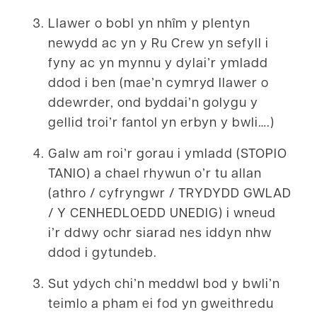
Llawer o bobl yn nhîm y plentyn
newydd ac yn y Ru Crew yn sefyll i
fyny ac yn mynnu y dylai’r ymladd
ddod i ben (mae’n cymryd llawer o
ddewrder, ond byddai’n golygu y
gellid troi’r fantol yn erbyn y bwli….)
Galw am roi’r gorau i ymladd (STOPIO
TANIO) a chael rhywun o’r tu allan
(athro / cyfryngwr / TRYDYDD GWLAD
/ Y CENHEDLOEDD UNEDIG) i wneud
i’r ddwy ochr siarad nes iddyn nhw
ddod i gytundeb.
Sut ydych chi’n meddwl bod y bwli’n
teimlo a pham ei fod yn gweithredu