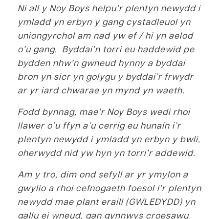
Ni all y Noy Boys helpu’r plentyn newydd i
ymladd yn erbyn y gang cystadleuol yn
uniongyrchol am nad yw ef / hi yn aelod
o’u gang. Byddai’n torri eu haddewid pe
bydden nhw’n gwneud hynny a byddai
bron yn sicr yn golygu y byddai’r frwydr
ar yr iard chwarae yn mynd yn waeth.
Fodd bynnag, mae’r Noy Boys wedi rhoi
llawer o’u ffyn a’u cerrig eu hunain i’r
plentyn newydd i ymladd yn erbyn y bwli,
oherwydd nid yw hyn yn torri’r addewid.
Am y tro, dim ond sefyll ar yr ymylon a
gwylio a rhoi cefnogaeth foesol i’r plentyn
newydd mae plant eraill (GWLEDYDD) yn
gallu ei wneud, gan gynnwys croesawu