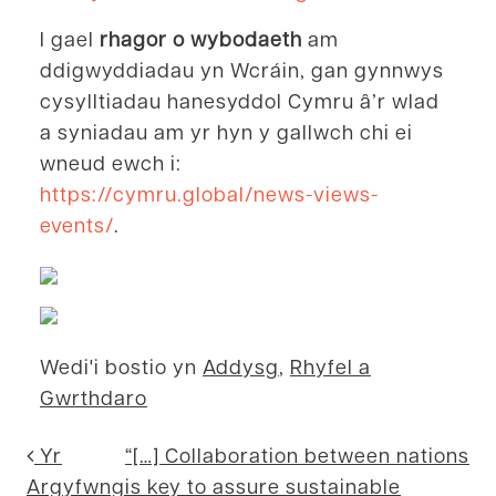
I gael
rhagor o wybodaeth
am
ddigwyddiadau yn Wcráin, gan gynnwys
cysylltiadau hanesyddol Cymru â’r wlad
a syniadau am yr hyn y gallwch chi ei
wneud ewch i:
https://cymru.global/news-views-
events/
.
Wedi'i bostio yn
Addysg
,
Rhyfel a
Gwrthdaro
Mordwyo postiada
Yr
“[…] Collaboration between nations
Argyfwng
is key to assure sustainable