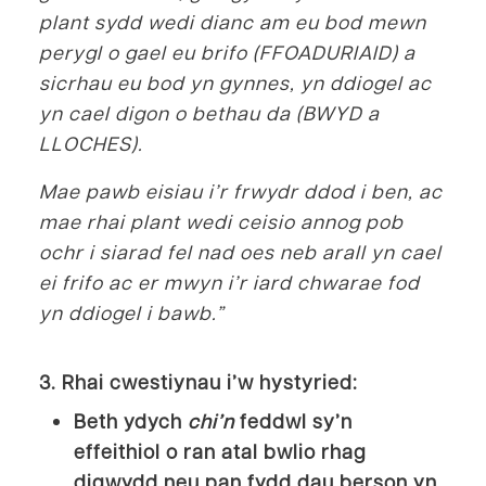
plant sydd wedi dianc am eu bod mewn
perygl o gael eu brifo (FFOADURIAID) a
sicrhau eu bod yn gynnes, yn ddiogel ac
yn cael digon o bethau da (BWYD a
LLOCHES).
Mae pawb eisiau i’r frwydr ddod i ben, ac
mae rhai plant wedi ceisio annog pob
ochr i siarad fel nad oes neb arall yn cael
ei frifo ac er mwyn i’r iard chwarae fod
yn ddiogel i bawb.”
3. Rhai cwestiynau i’w hystyried:
Beth ydych
chi’n
feddwl sy’n
effeithiol o ran atal bwlio rhag
digwydd neu pan fydd dau berson yn