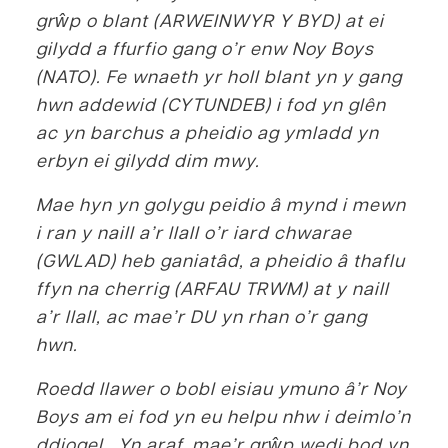
grŵp o blant (ARWEINWYR Y BYD) at ei
gilydd a ffurfio gang o’r enw Noy Boys
(NATO). Fe wnaeth yr holl blant yn y gang
hwn addewid (CYTUNDEB) i fod yn glên
ac yn barchus a pheidio ag ymladd yn
erbyn ei gilydd dim mwy.
Mae hyn yn golygu peidio â mynd i mewn
i ran y naill a’r llall o’r iard chwarae
(GWLAD) heb ganiatâd, a pheidio â thaflu
ffyn na cherrig (ARFAU TRWM) at y naill
a’r llall, ac mae’r DU yn rhan o’r gang
hwn.
Roedd llawer o bobl eisiau ymuno â’r Noy
Boys am ei fod yn eu helpu nhw i deimlo’n
ddiogel. Yn araf, mae’r grŵp wedi bod yn