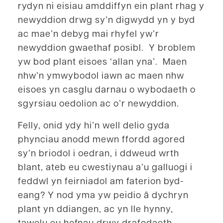
rydyn ni eisiau amddiffyn ein plant rhag y
newyddion drwg sy’n digwydd yn y byd
ac mae’n debyg mai rhyfel yw’r
newyddion gwaethaf posibl. Y broblem
yw bod plant eisoes ‘allan yna’. Maen
nhw’n ymwybodol iawn ac maen nhw
eisoes yn casglu darnau o wybodaeth o
sgyrsiau oedolion ac o’r newyddion.
Felly, onid ydy hi’n well delio gyda
phynciau anodd mewn ffordd agored
sy’n briodol i oedran, i ddweud wrth
blant, ateb eu cwestiynau a’u galluogi i
feddwl yn feirniadol am faterion byd-
eang? Y nod yma yw peidio â dychryn
plant yn ddiangen, ac yn lle hynny,
tawelu eu hofnau drwy drafodaeth