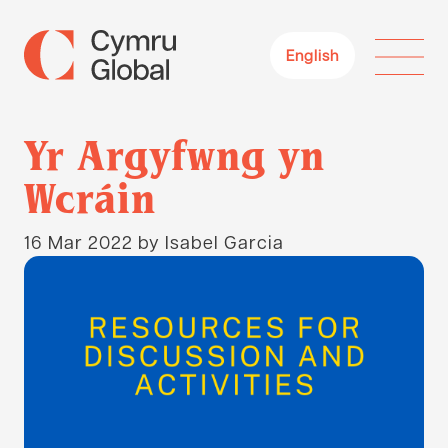
English
Yr Argyfwng yn
Wcráin
16 Mar 2022
by Isabel Garcia