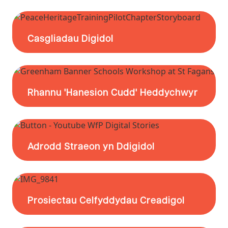
Casgliadau Digidol
Rhannu 'Hanesion Cudd' Heddychwyr
Adrodd Straeon yn Ddigidol
Prosiectau Celfyddydau Creadigol