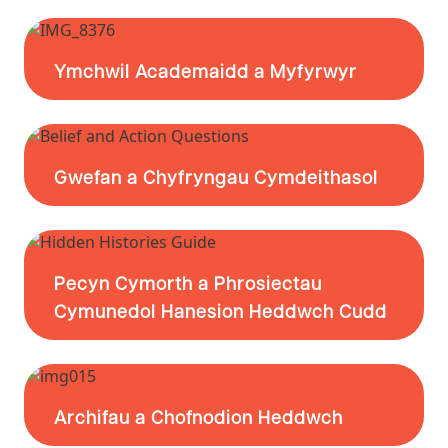
Ymchwil Academaidd a Myfyrwyr
Gwefan a Chyfryngau Cymdeithasol
Pecyn Cymorth a Phrosiectau
Cymunedol Hanesion Heddwch Cudd
Archifau a Chofnodion Heddwch