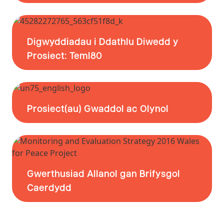
Digwyddiadau i Ddathlu Diwedd y
Prosiect: Teml80
Prosiect(au) Gwaddol ac Olynol
Gwerthusiad Allanol gan Brifysgol
Caerdydd