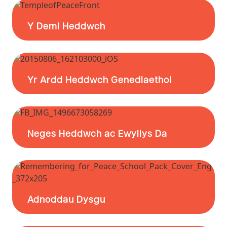
Y Deml Heddwch
Yr Ardd Heddwch Genedlaethol
Neges Heddwch ac Ewyllys Da
Adnoddau Dysgu