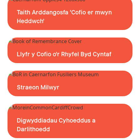
Taith Arddangosfa 'Cofio er mwyn
Heddwch'
Llyfr y Cofio o'r Rhyfel Byd Cyntaf
Straeon Milwyr
Digwyddiadau Cyhoeddus a
Darlithoedd