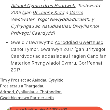
Allanol Cymru dros Heddwch
, Tachwedd
2019 (gan
Dr Jenny Kidd
a
Carrie
Westwater
,
Ysgol Newyddiaduraeth, y
Cyfryngau ac Astudiaethau Diwylliannol
Prifysgol Caerdydd
)
Gweld / lawrlwytho
Adroddiad Gwerthuso
Canol Tymor
, Gwanwyn 2017 (gan Brifysgol
Caerdydd) ac
addasiadau i raglen Canolfan
Materion Rhyngwladol Cymru
, Gorffennaf
2017.
Tîm y Prosiect ac Aelodau Cysylltiol
Prosiectau a Thargedau
Adrodd, Cynlluniau a Chofnodion
Gweithio mewn Partneriaeth