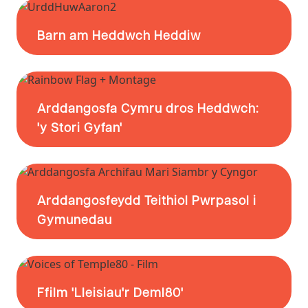
Barn am Heddwch Heddiw
Arddangosfa Cymru dros Heddwch:
'y Stori Gyfan'
Arddangosfeydd Teithiol Pwrpasol i
Gymunedau
Ffilm 'Lleisiau'r Deml80'