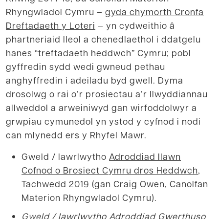
Rhyngwladol Cymru –
gyda chymorth Cronfa
Dreftadaeth y Loteri
– yn cydweithio â
phartneriaid lleol a chenedlaethol i ddatgelu
hanes “treftadaeth heddwch” Cymru; pobl
gyffredin sydd wedi gwneud pethau
anghyffredin i adeiladu byd gwell. Dyma
drosolwg o rai o’r prosiectau a’r llwyddiannau
allweddol a arweiniwyd gan wirfoddolwyr a
grwpiau cymunedol yn ystod y cyfnod i nodi
can mlynedd ers y Rhyfel Mawr.
Gweld / lawrlwytho
Adroddiad llawn
Cofnod o Brosiect Cymru dros Heddwch
,
Tachwedd 2019 (gan Craig Owen, Canolfan
Materion Rhyngwladol Cymru).
Gweld / lawrlwytho
Adroddiad Gwerthuso