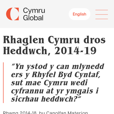
English
Rhaglen Cymru dros
Heddwch, 2014-19
“
Yn ystod y can mlynedd
ers y Rhyfel Byd Cyntaf,
sut mae Cymru wedi
cyfrannu at yr ymgais i
sicrhau heddwch?
“
Rhwng 2014-18, bu Canolfan Materion