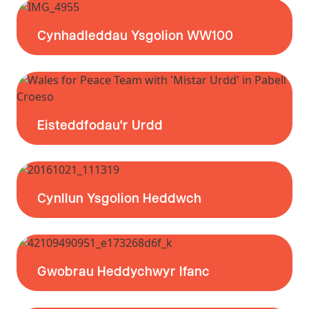
Cynhadleddau Ysgolion WW100
Eisteddfodau'r Urdd
Cynllun Ysgolion Heddwch
Gwobrau Heddychwyr Ifanc