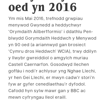
oed yn 2016
Ym mis Mai 2016, trefnodd grwpiau
menywod Gwynedd a heddychwyr
‘Orymdaith Ailberfformio’ i ddathlu Pen-
blwydd Gorymdaith Heddwch y Menywod
yn 90 oed (a ariannwyd gan brosiect
‘Cymru dros Heddwch’ WCIA), trwy ddilyn
y llwybr gwreiddiol o amgylch muriau
Castell Caernarfon. Gosodwyd llechen
goffáu i nodi’r achlysur yng Nghae Llechi,
yr hen Gei Llechi, er mwyn cadw’r stori’n
fyw ar gyfer cenedlaethau’r dyfodol.
Cafodd hyn sylw mawr gan y BBC ac
mewn cyfryngau lleol eraill.