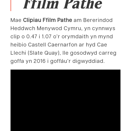
Ffilm Pathe
Mae
Clipiau Ffilm Pathe
am Bererindod
Heddwch Menywod Cymru, yn cynnwys
clip o 0.47 i 1.07 o’r orymdaith yn mynd
heibio Castell Caernarfon ar hyd Cae
Llechi (Slate Quay), lle gosodwyd carreg
goffa yn 2016 i goffáu’r digwyddiad.