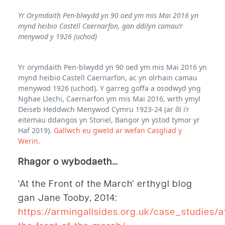
Yr Orymdaith Pen-blwydd yn 90 oed ym mis Mai 2016 yn
mynd heibio Castell Caernarfon, gan ddilyn camau’r
menywod y 1926 (uchod)
Yr orymdaith Pen-blwydd yn 90 oed ym mis Mai 2016 yn
mynd heibio Castell Caernarfon, ac yn olrhain camau
menywod 1926 (uchod). Y garreg goffa a osodwyd yng
Nghae Llechi, Caernarfon ym mis Mai 2016, wrth ymyl
Deiseb Heddwch Menywod Cymru 1923-24 (ar ôl i’r
eitemau ddangos yn Storiel, Bangor yn ystod tymor yr
Haf 2019).
Gallwch eu gweld ar wefan Casgliad y
Werin
.
Rhagor o wybodaeth…
‘At the Front of the March’ erthygl blog
gan Jane Tooby, 2014:
https://armingallsides.org.uk/case_studies/a