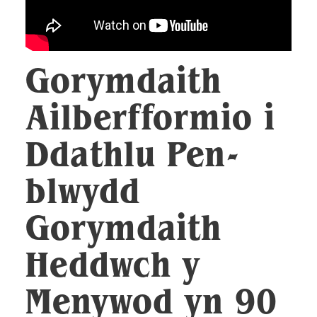
Gorymdaith
Ailberfformio i
Ddathlu Pen-
blwydd
Gorymdaith
Heddwch y
Menywod yn 90