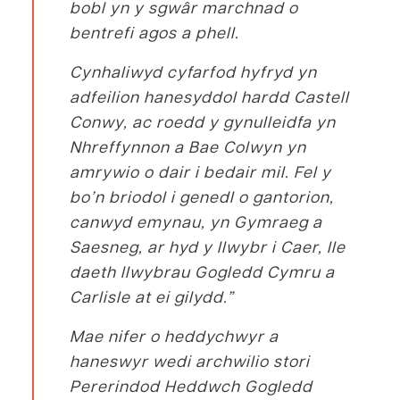
bobl yn y sgwâr marchnad o
bentrefi agos a phell.
Cynhaliwyd cyfarfod hyfryd yn
adfeilion hanesyddol hardd Castell
Conwy, ac roedd y gynulleidfa yn
Nhreffynnon a Bae Colwyn yn
amrywio o dair i bedair mil. Fel y
bo’n briodol i genedl o gantorion,
canwyd emynau, yn Gymraeg a
Saesneg, ar hyd y llwybr i Caer,
lle
daeth llwybrau Gogledd Cymru a
Carlisle at ei gilydd.”
Mae nifer o heddychwyr a
haneswyr wedi archwilio stori
Pererindod Heddwch Gogledd