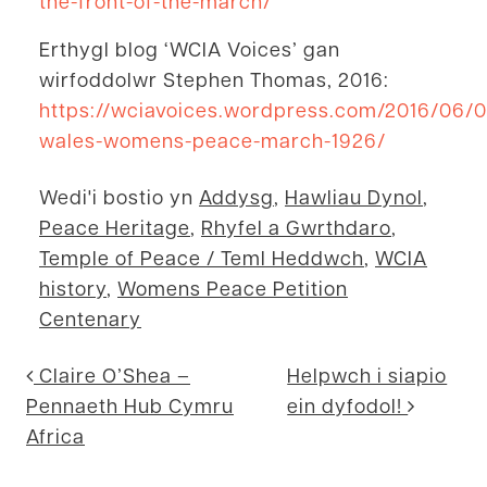
the-front-of-the-march/
Erthygl blog ‘WCIA Voices’ gan
wirfoddolwr Stephen Thomas, 2016:
https://wciavoices.wordpress.com/2016/06/0
wales-womens-peace-march-1926/
Wedi'i bostio yn
Addysg
,
Hawliau Dynol
,
Peace Heritage
,
Rhyfel a Gwrthdaro
,
Temple of Peace / Teml Heddwch
,
WCIA
history
,
Womens Peace Petition
Centenary
Mordwyo postiada
Claire O’Shea –
Helpwch i siapio
Pennaeth Hub Cymru
ein dyfodol!
Africa