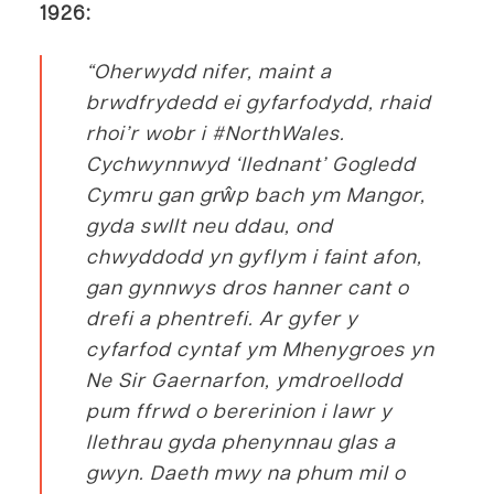
1926:
“Oherwydd nifer, maint a
brwdfrydedd ei gyfarfodydd, rhaid
rhoi’r wobr i #NorthWales.
Cychwynnwyd ‘llednant’ Gogledd
Cymru gan grŵp bach ym Mangor,
gyda swllt neu ddau, ond
chwyddodd yn gyflym i faint afon,
gan gynnwys dros hanner cant o
drefi a phentrefi. Ar gyfer y
cyfarfod cyntaf ym Mhenygroes yn
Ne Sir Gaernarfon, ymdroellodd
pum ffrwd o bererinion i lawr y
llethrau gyda phenynnau glas a
gwyn.
Daeth mwy na phum mil o