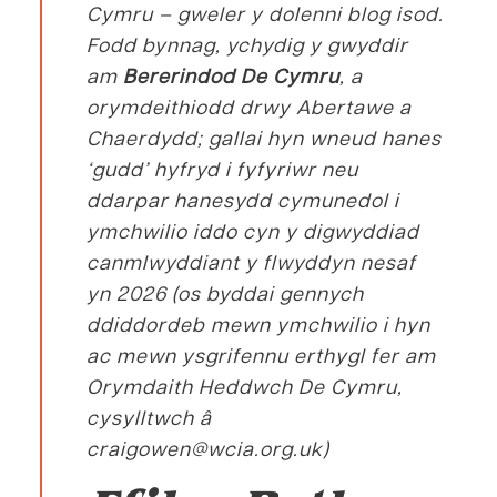
Cymru – gweler y dolenni blog isod.
Fodd bynnag, ychydig y gwyddir
am
Bererindod De Cymru
, a
orymdeithiodd drwy Abertawe a
Chaerdydd; gallai hyn wneud hanes
‘gudd’ hyfryd i fyfyriwr neu
ddarpar hanesydd cymunedol i
ymchwilio iddo cyn y digwyddiad
canmlwyddiant y flwyddyn nesaf
yn 2026 (os byddai gennych
ddiddordeb mewn ymchwilio i hyn
ac mewn ysgrifennu erthygl fer am
Orymdaith Heddwch De Cymru,
cysylltwch â
craigowen@wcia.org.uk)