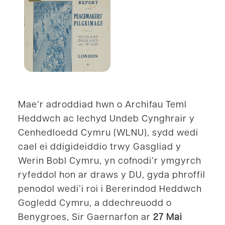
Mae’r adroddiad hwn o Archifau Teml
Heddwch ac Iechyd Undeb Cynghrair y
Cenhedloedd Cymru (WLNU), sydd wedi
cael ei ddigideiddio trwy Gasgliad y
Werin Bobl Cymru, yn cofnodi’r ymgyrch
ryfeddol hon ar draws y DU, gyda phroffil
penodol wedi’i roi i Bererindod Heddwch
Gogledd Cymru, a ddechreuodd o
Benygroes, Sir Gaernarfon ar
27 Mai