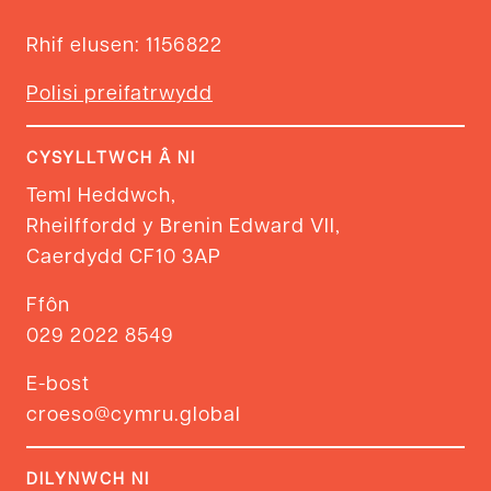
Rhif elusen: 1156822
Polisi preifatrwydd
CYSYLLTWCH Â NI
Teml Heddwch,
Rheilffordd y Brenin Edward VII,
Caerdydd CF10 3AP
Ffôn
029 2022 8549
E-bost
croeso@cymru.global
DILYNWCH NI