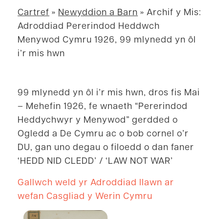
Cartref
»
Newyddion a Barn
»
Archif y Mis:
Adroddiad Pererindod Heddwch
Menywod Cymru 1926, 99 mlynedd yn ôl
i’r mis hwn
99 mlynedd yn ôl i’r mis hwn, dros fis Mai
– Mehefin 1926, fe wnaeth “Pererindod
Heddychwyr y Menywod” gerdded o
Ogledd a De Cymru ac o bob cornel o’r
DU, gan uno degau o filoedd o dan faner
‘HEDD NID CLEDD’ / ‘LAW NOT WAR’
Gallwch weld yr Adroddiad llawn ar
wefan Casgliad y Werin Cymru