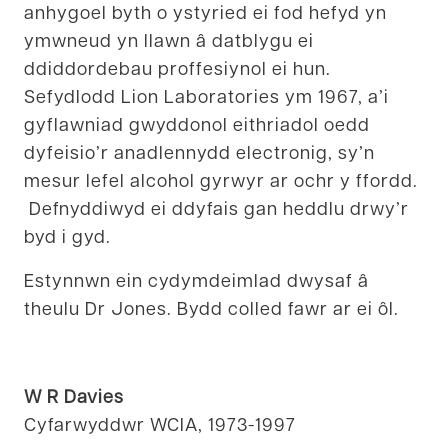
anhygoel byth o ystyried ei fod hefyd yn
ymwneud yn llawn â datblygu ei
ddiddordebau proffesiynol ei hun.
Sefydlodd Lion Laboratories ym 1967, a’i
gyflawniad gwyddonol eithriadol oedd
dyfeisio’r anadlennydd electronig, sy’n
mesur lefel alcohol gyrwyr ar ochr y ffordd.
Defnyddiwyd ei ddyfais gan heddlu drwy’r
byd i gyd.
Estynnwn ein cydymdeimlad dwysaf â
theulu Dr Jones. Bydd colled fawr ar ei ôl.
W R Davies
Cyfarwyddwr WCIA, 1973-1997