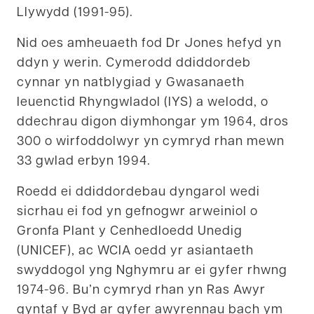
Llywydd (1991-95).
Nid oes amheuaeth fod Dr Jones hefyd yn
ddyn y werin. Cymerodd ddiddordeb
cynnar yn natblygiad y Gwasanaeth
Ieuenctid Rhyngwladol (IYS) a welodd, o
ddechrau digon diymhongar ym 1964, dros
300 o wirfoddolwyr yn cymryd rhan mewn
33 gwlad erbyn 1994.
Roedd ei ddiddordebau dyngarol wedi
sicrhau ei fod yn gefnogwr arweiniol o
Gronfa Plant y Cenhedloedd Unedig
(UNICEF), ac WCIA oedd yr asiantaeth
swyddogol yng Nghymru ar ei gyfer rhwng
1974-96. Bu’n cymryd rhan yn Ras Awyr
gyntaf y Byd ar gyfer awyrennau bach ym