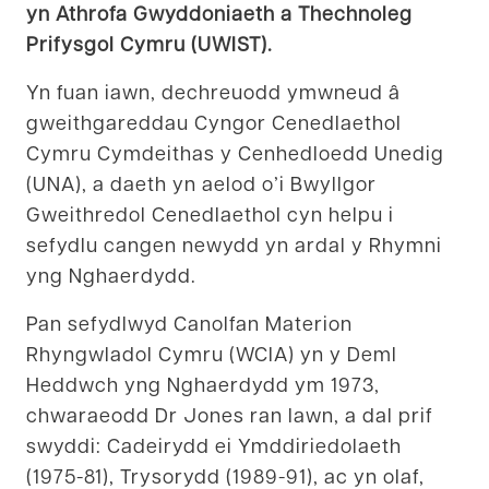
yn Athrofa Gwyddoniaeth a Thechnoleg
Prifysgol Cymru (UWIST).
Yn fuan iawn, dechreuodd ymwneud â
gweithgareddau Cyngor Cenedlaethol
Cymru Cymdeithas y Cenhedloedd Unedig
(UNA), a daeth yn aelod o’i Bwyllgor
Gweithredol Cenedlaethol cyn helpu i
sefydlu cangen newydd yn ardal y Rhymni
yng Nghaerdydd.
Pan sefydlwyd Canolfan Materion
Rhyngwladol Cymru (WCIA) yn y Deml
Heddwch yng Nghaerdydd ym 1973,
chwaraeodd Dr Jones ran lawn, a dal prif
swyddi: Cadeirydd ei Ymddiriedolaeth
(1975-81), Trysorydd (1989-91), ac yn olaf,