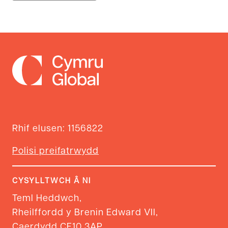
Rhif elusen: 1156822
Polisi preifatrwydd
CYSYLLTWCH Â NI
Teml Heddwch,
Rheilffordd y Brenin Edward VII,
Caerdydd CF10 3AP