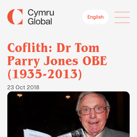
English
Coflith: Dr Tom
Parry Jones OBE
(1935-2013)
23 Oct 2018