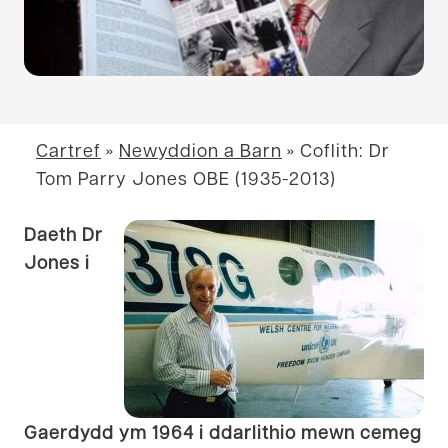
Cartref
»
Newyddion a Barn
»
Coflith: Dr
Tom Parry Jones OBE (1935-2013)
Daeth Dr
Jones i
Gaerdydd ym 1964 i ddarlithio mewn cemeg