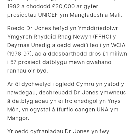
1992 a chododd £20,000 ar gyfer
prosiectau UNICEF ym Mangladesh a Mali.
Roedd Dr Jones hefyd yn Ymddiriedolwr
Ymgyrch Rhyddid Rhag Newyn (FFHC) y
Deyrnas Unedig a oedd wedi’i leoli yn WCIA
(1978-97), ac a ddosbarthodd dros £1 miliwn
i 57 prosiect datblygu mewn gwahanol
rannau o’r byd.
Ar ôl dychwelyd i ogledd Cymru yn ystod y
nawdegau, dechreuodd Dr Jones ymwneud
â datblygiadau yn ei fro enedigol yn Ynys
Môn, yn ogystal â ffurfio cangen UNA ym
Mangor.
Yr oedd cyfraniadau Dr Jones yn fwy