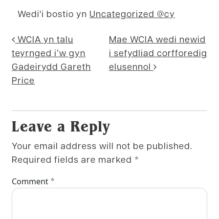
Wedi'i bostio yn
Uncategorized @cy
Mordwyo postiada
WCIA yn talu
Mae WCIA wedi newid
teyrnged i’w gyn
i sefydliad corfforedig
Gadeirydd Gareth
elusennol
Price
Leave a Reply
Your email address will not be published.
Required fields are marked
*
*
Comment