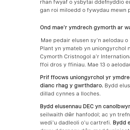
rhan fwyaf o ysbytai ddefnyddio e
gan roi miloedd o fywydau mewn 
Ond mae’r ymdrech gymorth ar w
Mae pedair elusen sy’n aelodau o
Plant yn ymateb yn uniongyrchol n
Cymorth Cristnogol a’r Internatio
ffoi dros y ffiniau. Mae 13 o ael
Prif ffocws uniongyrchol yr ymdre
dianc rhag y gwrthdaro.
Bydd elu
dillad cynnes a lloches.
Bydd elusennau DEC yn canolbwynt
seilwaith dŵr hanfodol; ac yn tre
wedi’u dadleoli o’u cartrefi.
Bydd e