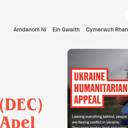
C
Amdanom Ni
Ein Gwaith
Cymerwch Rhan
(DEC)
 Apel