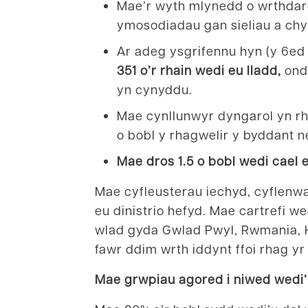
Mae’r wyth mlynedd o wrthdar
ymosodiadau gan sieliau a chy
Ar adeg ysgrifennu hyn (y 6ed
351 o’r rhain wedi eu lladd,
ond
yn cynyddu.
Mae cynllunwyr dyngarol yn rha
o bobl y rhagwelir y byddant 
Mae dros 1.5 o bobl
wedi cael e
Mae cyfleusterau iechyd, cyflenwad
eu dinistrio hefyd. Mae cartrefi w
wlad gyda Gwlad Pwyl, Rwmania, H
fawr ddim wrth iddynt ffoi rhag y
Mae grwpiau agored i niwed wedi