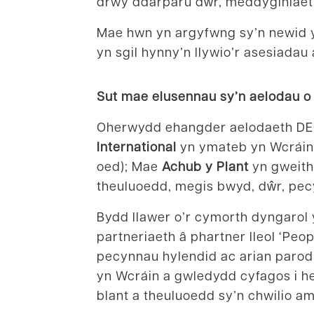
drwy ddarparu dŵr, meddyginiaet
Mae hwn yn argyfwng sy’n newid y
yn sgil hynny’n llywio’r asesiada
Sut mae elusennau sy’n aelodau o
Oherwydd ehangder aelodaeth DEC,
International
yn ymateb yn Wcráin d
oed); Mae
Achub y Plant
yn gweith
theuluoedd, megis bwyd, dŵr, pec
Bydd llawer o’r cymorth dyngarol 
partneriaeth â phartner lleol ‘Pe
pecynnau hylendid ac arian parod
yn Wcráin a gwledydd cyfagos i h
blant a theuluoedd sy’n chwilio a