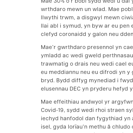
Mae 30% o’r bobl sydd wedi’u dal 
wrthdaro mewn un wlad.
Mae pobl 
llwythi trwm, a disgwyl mewn ciwi
llai abl i symud, yn byw ar eu pe
clefyd coronaidd y galon neu dde
Mae’r gwrthdaro presennol yn cael
ymladd ac wedi gweld perthnasau’
trawmatig o drais neu wedi cael 
eu meddiannu neu eu difrodi yn y 
bryd. Bydd diffyg mynediad i fwyd 
elusennau DEC yn pryderu hefyd y
Mae effeithiau andwyol yr argyfw
Covid-19, sydd wedi rhoi straen s
iechyd hanfodol dan fygythiad yn
isel, gyda lorïau’n methu â chludo