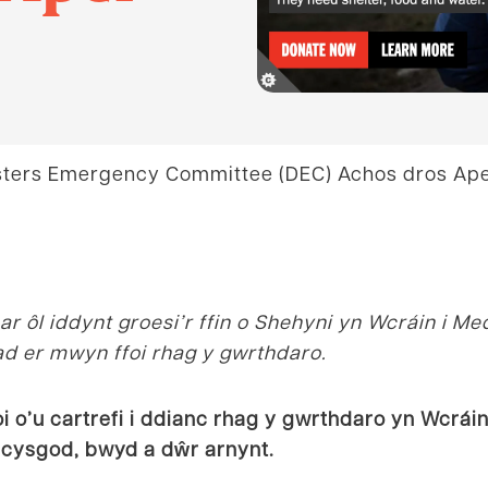
sters Emergency Committee (DEC) Achos dros Ape
s ar ôl iddynt groesi’r ffin o Shehyni yn Wcráin i 
ad er mwyn ffoi rhag y gwrthdaro.
oi o’u cartrefi i ddianc rhag y gwrthdaro yn Wcrá
 cysgod, bwyd a dŵr arnynt.