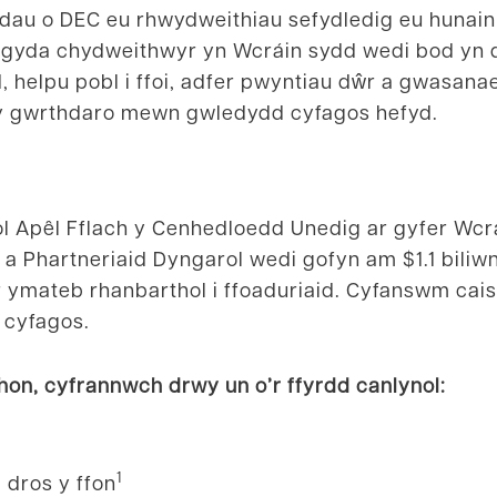
odau o DEC eu rhwydweithiau sefydledig eu hunain
 gyda chydweithwyr yn Wcráin sydd wedi bod yn 
 helpu pobl i ffoi, adfer pwyntiau dŵr a gwasanae
g y gwrthdaro mewn gwledydd cyfagos hefyd.
 Apêl Fflach y Cenhedloedd Unedig ar gyfer Wcr
a Phartneriaid Dyngarol wedi gofyn am $1.1 biliwn
r ymateb rhanbarthol i ffoaduriaid. Cyfanswm cai
d cyfagos.
 hon, cyfrannwch drwy un o’r ffyrdd canlynol:
1
 dros y ffon