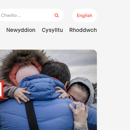
hwiliwch am:
English
Newyddion
Cysylltu
Rhoddwch