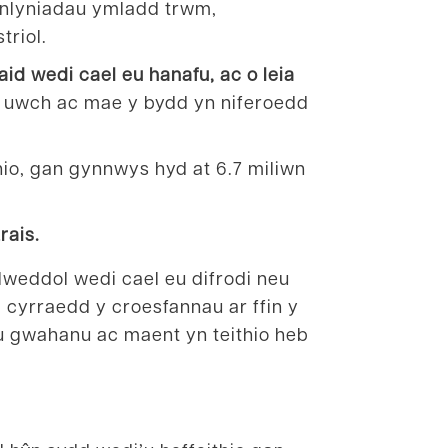
anlyniadau ymladd trwm,
triol.
aid wedi cael eu hanafu, ac o leia
n uwch ac mae y bydd yn niferoedd
hio, gan gynnwys hyd at 6.7 miliwn
rais.
lweddol wedi cael eu difrodi neu
 cyrraedd y croesfannau ar ffin y
u gwahanu ac maent yn teithio heb