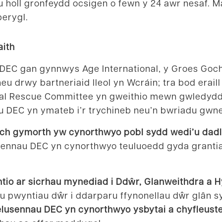
u holl gronfeydd ocsigen o fewn y 24 awr nesaf. M
perygl.
aith
 DEC gan gynnwys Age International, y Groes Goc
eu drwy bartneriaid lleol yn Wcráin; tra bod erail
nal Rescue Committee yn gweithio mewn gwledydd 
odau DEC yn ymateb i’r trychineb neu’n bwriadu gw
ch gymorth yw cynorthwyo pobl sydd wedi’u dadleo
sennau DEC yn cynorthwyo teuluoedd gyda granti
io ar sicrhau mynediad i Ddŵr, Glanweithdra a H
fnu pwyntiau dŵr i ddarparu ffynonellau dŵr glân s
lusennau DEC yn cynorthwyo ysbytai a chyfleust