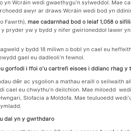
o yn Wcráin wedi gwaethygu’n sylweddol. Mae c
rchoedd awyr ar draws Wcráin wedi bod yn ddinis
 o Fawrth),
mae cadarnhad bod o leiaf 1,058 o sifili
 y pryder yw y bydd y nifer gwirioneddol lawer y
gweld y bydd 18 miliwn o bobl yn cael eu heffeit
newydd gael eu dadleoli’n fewnol.
u gorfodi i ffoi o’u cartrefi eisoes i ddianc rhag y t
au dŵr ac ysgolion a mathau eraill o seilwaith al
edi cael eu chwythu’n deilchion. Mae miloedd wedi
wngari, Slofacia a Moldofa. Mae teuluoedd wedi’
r ymladd.
’u dal yn y gwrthdaro