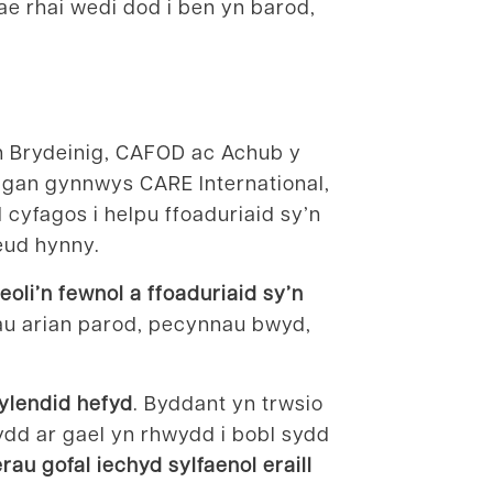
ae rhai wedi dod i ben yn barod,
h Brydeinig, CAFOD ac Achub y
l gan gynnwys CARE International,
cyfagos i helpu ffoaduriaid sy’n
neud hynny.
li’n fewnol a ffoaduriaid sy’n
au arian parod, pecynnau bwyd,
ylendid hefyd
. Byddant yn trwsio
ydd ar gael yn rhwydd i bobl sydd
erau
gofal iechyd sylfaenol eraill