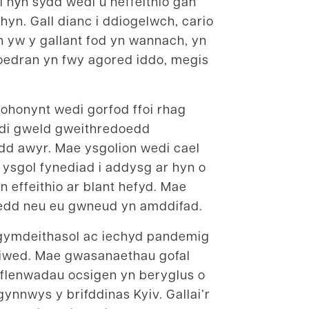
 hŷn sydd wedi’u heffeithio gan
yn. Gall dianc i ddiogelwch, cario
n yw y gallant fod yn wannach, yn
 hoedran yn fwy agored iddo, megis
 ohonynt wedi gorfod ffoi rhag
edi gweld gweithredoedd
dd awyr. Mae ysgolion wedi cael
 ysgol fynediad i addysg ar hyn o
 effeithio ar blant hefyd. Mae
uoedd neu eu gwneud yn amddifad.
-gymdeithasol ac iechyd pandemig
 niwed. Mae gwasanaethau gofal
yflenwadau ocsigen yn beryglus o
gynnwys y brifddinas Kyiv. Gallai’r