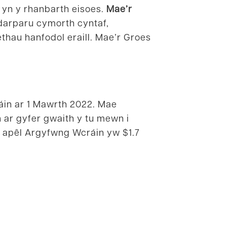
 yn y rhanbarth eisoes.
Mae’r
darparu cymorth cyntaf,
thau hanfodol eraill. Mae’r Groes
áin ar 1 Mawrth 2022. Mae
 ar gyfer gwaith y tu mewn i
s apêl Argyfwng Wcráin yw $1.7