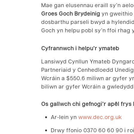
Mae gan elusennau eraill sy’n ael
Groes
Goch Brydeinig
yn gweithio
dosbarthu parseli bwyd a hylendid,
Goch yn helpu pobl sy’n ffoi rha
Cyfrannwch i helpu’r ymateb
Lansiwyd Cynllun Ymateb Dyngarol
Partneriaid y Cenhedloedd Unedig 
Wcráin a $550.6 miliwn ar gyfer y
biliwn ar gyfer Wcráin a gwledyd
Os gallwch chi gefnogi’r apêl frys
Ar-lein yn
www.dec.org.uk
Drwy ffonio 0370 60 60 90 i roi