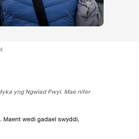
l
Medyka yng Ngwlad Pwyl. Mae nifer
in. Maent wedi gadael swyddi,