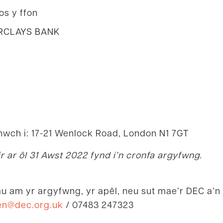
ros y ffon
ARCLAYS BANK
onwch i: 17-21 Wenlock Road, London N1 7GT
 ar ôl 31 Awst 2022 fynd i’n cronfa argyfwng.
 am yr argyfwng, yr apêl, neu sut mae’r DEC a’n
en@dec.org.uk
/ 07483 247323