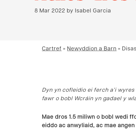
8 Mar 2022
by Isabel Garcia
Cartref
»
Newyddion a Barn
»
Disa
Dyn yn cofleidio ei ferch a’i wyre
fawr o bobl Wcráin yn gadael y wl
Mae dros 1.5 miliwn o bobl wedi ff
eiddo ac anwyliaid, ac mae angen