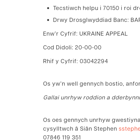
Tecstiwch helpu i 70150 i roi d
Drwy Drosglwyddiad Banc: B
Enw’r Cyfrif: UKRAINE APPEAL
Cod Didoli: 20-00-00
Rhif y Cyfrif: 03042294
Os yw’n well gennych bostio, anf
Gallai unrhyw roddion a dderbynnir
Os oes gennych unrhyw gwestiynau
cysylltwch â Siân Stephen
ssteph
07846 119 351