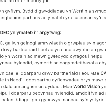
hau ac offer meddygol.
n gyflym. Bydd digwyddiadau yn Wcráin a symudi
u anghenion parhaus ac ymateb yr elusennau sy’n
 DEC yn ymateb i’r argyfwng:
 gallwn gefnogi amrywiaeth o grwpiau sy’n agore
rwy bartneriaid lleol ac yn canolbwyntio eu gwai
io yn Wcráin ac mewn gwledydd cyfagos i helpu i r
ynnau hylendid, cymorth seicogymdeithasol a ch
yn cael ei ddarparu drwy bartneriaid lleol. Mae
CA
ople in Need’ i ddosbarthu cyflenwadau brys mawr
 i dalu am anghenion dyddiol. Mae
World Vision
yn
elpu i ddarparu pecynnau hylendid, amddiffyniad
m hafan ddiogel gan gynnwys mannau sy’n ystyriol