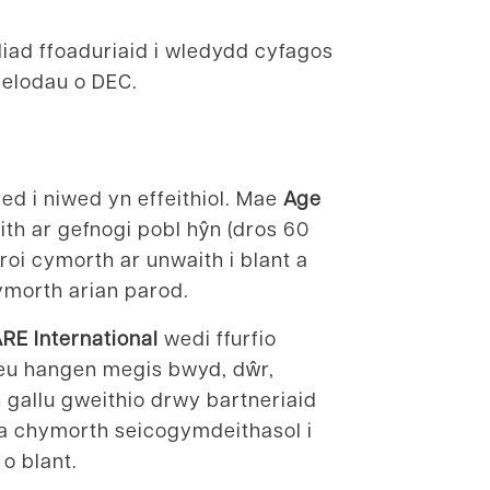
ad ffoaduriaid i wledydd cyfagos
 aelodau o DEC.
d i niwed yn effeithiol. Mae
Age
th ar gefnogi pobl hŷn (dros 60
oi cymorth ar unwaith i blant a
ymorth arian parod.
RE International
wedi ffurfio
 eu hangen megis bwyd, dŵr,
 gallu gweithio drwy bartneriaid
 a chymorth seicogymdeithasol i
 o blant.