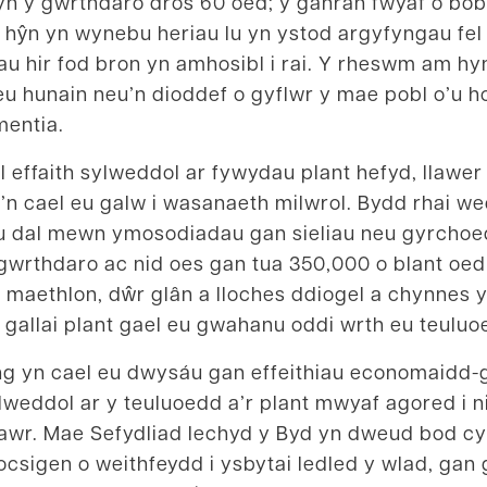
yn y gwrthdaro dros 60 oed; y ganran fwyaf o bobl
hŷn yn wynebu heriau lu yn ystod argyfyngau fel h
au hir fod bron yn amhosibl i rai. Y rheswm am hy
n eu hunain neu’n dioddef o gyflwr y mae pobl o’u
mentia.
 effaith sylweddol ar fywydau plant hefyd, llawer
n cael eu galw i wasanaeth milwrol. Bydd rhai w
eu dal mewn ymosodiadau gan sieliau neu gyrchoe
gwrthdaro ac nid oes gan tua 350,000 o blant oed
maethlon, dŵr glân a lloches ddiogel a chynnes yn
 gallai plant gael eu gwahanu oddi wrth eu teul
ng yn cael eu dwysáu gan effeithiau economaidd
ylweddol ar y teuluoedd a’r plant mwyaf agored i
 awr. Mae Sefydliad Iechyd y Byd yn dweud bod c
 ocsigen o weithfeydd i ysbytai ledled y wlad, gan 