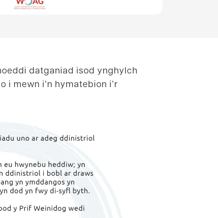
hoeddi datganiad isod ynghylch
 i mewn i’n hymatebion i’r