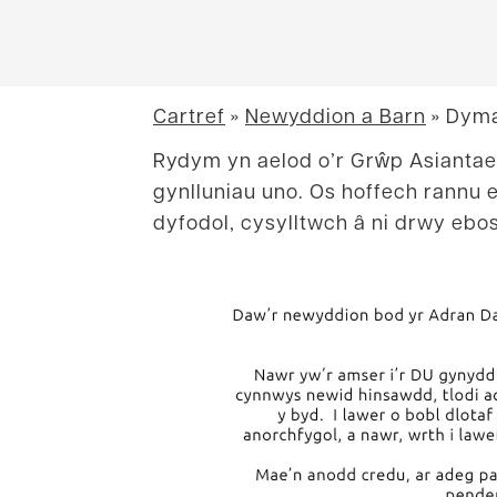
Cartref
»
Newyddion a Barn
»
Dyma
Rydym yn aelod o’r Grŵp Asiantae
gynlluniau uno. Os hoffech rannu 
dyfodol, cysylltwch â ni drwy ebo