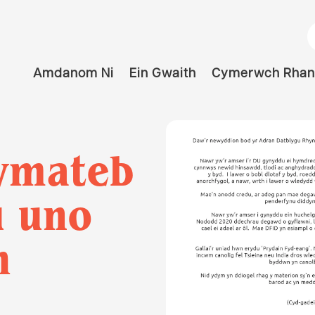
C
Amdanom Ni
Ein Gwaith
Cymerwch Rhan
ymateb
u uno
h