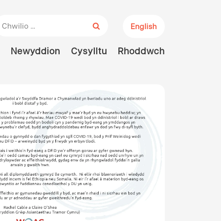
hwiliwch am:
English
Newyddion
Cysylltu
Rhoddwch