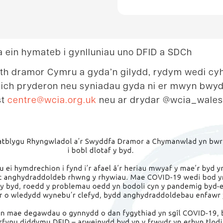
 ein hymateb i gynlluniau uno DFID a SDCh
th dramor Cymru a gyda’n gilydd, rydym wedi cy
eich pryderon neu syniadau gyda ni er mwyn bwydo
st
centre@wcia.org.uk
neu ar drydar @wcia_wales