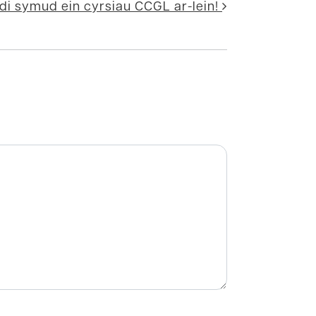
i symud ein cyrsiau CCGL ar-lein!