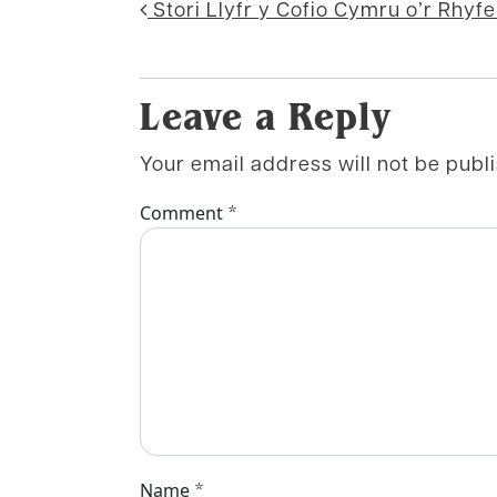
Mordwyo post
Stori Llyfr y Cofio Cymru o’r Rhyfe
Leave a Reply
Your email address will not be publ
*
Comment
*
Name