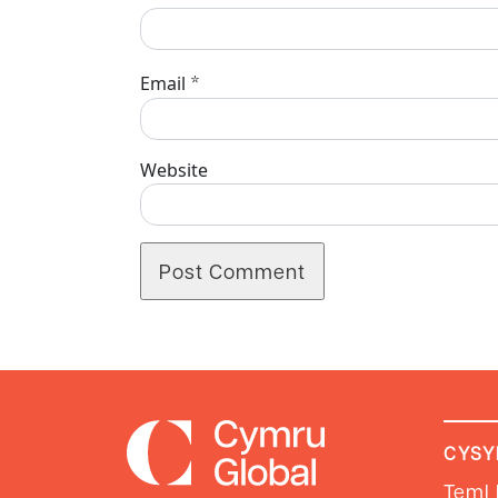
*
Email
Website
CYSY
Teml