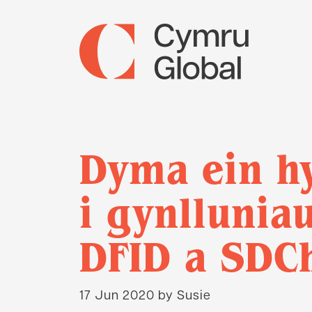
Dyma ein h
i gynllunia
DFID a SDC
17 Jun 2020
by Susie