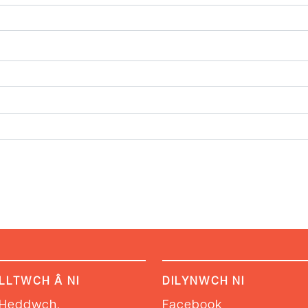
LLTWCH Â NI
DILYNWCH NI
 Heddwch,
Facebook