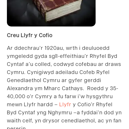
Creu Llyfr y Cofio
Ar ddechrau’r 1920au, wrth i deuluoedd
ymgeledd gyda sgîl-effeithiau’r Rhyfel Byd
Cyntaf a’u colled, codwyd cofebau ar draws
Cymru. Cynigiwyd adeiladu Cofeb Ryfel
Genedlaethol Cymru ar gyfer gerddi
Alexandra ym Mharc Cathays. Roedd y 35-
40,000 o’r Cymry a fu farw i’w hysgythru
mewn Llyfr hardd –
Llyfr
y Cofio’r Rhyfel
Byd Cyntaf yng Nghymru –a fyddai’n dod yn
waith celf, yn drysor cenedlaethol, ac yn fan
pererin.