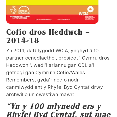
Cofio dros Heddwch –
2014-18
Yn 2014, datblygodd WCIA, ynghyd â 10
partner cenedlaethol, brosiect ‘ Cymru dros
Heddwch ‘, wedi’i ariannu gan CDL a’i
gefnogi gan Cymru’n Cofio/Wales
Remembers, gyda’r nod o nodi
canmlwyddiant y Rhyfel Byd Cyntaf drwy
archwilio un cwestiwn mawr:
“Yn y 100 mlynedd ers y
Rhyfel Byd Cyntaf, sut mae