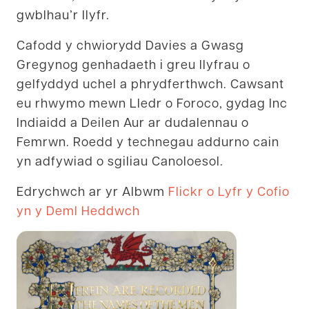
gwblhau’r llyfr.
Cafodd y chwiorydd Davies a Gwasg
Gregynog genhadaeth i greu llyfrau o
gelfyddyd uchel a phrydferthwch. Cawsant
eu rhwymo mewn Lledr o Foroco, gydag Inc
Indiaidd a Deilen Aur ar dudalennau o
Femrwn. Roedd y technegau addurno cain
yn adfywiad o sgiliau Canoloesol.
Edrychwch ar yr Albwm
Flickr o Lyfr y Cofio
yn y Deml Heddwch