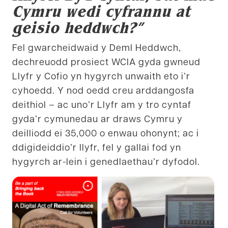
Cymru wedi cyfrannu at
geisio heddwch?”
Fel gwarcheidwaid y Deml Heddwch,
dechreuodd prosiect WCIA gyda gwneud
Llyfr y Cofio yn hygyrch unwaith eto i’r
cyhoedd. Y nod oedd creu arddangosfa
deithiol – ac uno’r Llyfr am y tro cyntaf
gyda’r cymunedau ar draws Cymru y
deilliodd ei 35,000 o enwau ohonynt; ac i
ddigideiddio’r llyfr, fel y gallai fod yn
hygyrch ar-lein i genedlaethau’r dyfodol.