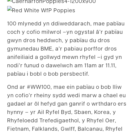
100 mlynedd yn ddiweddarach, mae pabïau
coch y cofio milwrol –yn ogystal â’r pabïau
gwyn dros heddwch, y pabïau du dros
gymunedau BME, a’r pabiau porffor dros
anifeiliaid a gollwyd mewn rhyfel –i gyd yn
nodi’r funud o dawelwch am 11am ar 11.11,
pabïau i bobl o bob persbectif.
Ond ar #WW100, mae ein pabïau o bob lliw
yn cofio’r rheiny sydd wedi marw a chael eu
gadael ar ôl hefyd gan ganrif o wrthdaro ers
hynny – yr Ail Ryfel Byd, Sbaen, Korea, y
Rhyfeloedd Trefedigaethol, y Rhyfel Oer,
Fietnam, Falklands, Gwlff, Balcanau, Rhyfel