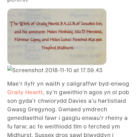
Mae’r llyfr yn waith y caligraffwr byd-enwog
Graily Hewitt
, sy’n gweithio’n agos yn ol pob
son gyda’r chwiorydd Davies a’u hartistiaid
Gwasg Gregynog. Gwnaed ymdrech
genedlaethol fawr i gasglu enwau’r rheiny a
fu farw; ac fe weithiodd tîm o ferched ym
Midhurst, Sussex dros sawl blwyddyn i