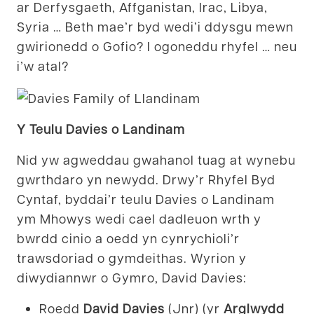
ar Derfysgaeth, Affganistan, Irac, Libya,
Syria … Beth mae’r byd wedi’i ddysgu mewn
gwirionedd o Gofio? I ogoneddu rhyfel … neu
i’w atal?
Y Teulu Davies o Landinam
Nid yw agweddau gwahanol tuag at wynebu
gwrthdaro yn newydd. Drwy’r Rhyfel Byd
Cyntaf, byddai’r teulu Davies o Landinam
ym Mhowys wedi cael dadleuon wrth y
bwrdd cinio a oedd yn cynrychioli’r
trawsdoriad o gymdeithas. Wyrion y
diwydiannwr o Gymro, David Davies:
Roedd
David Davies
(Jnr) (yr
Arglwydd