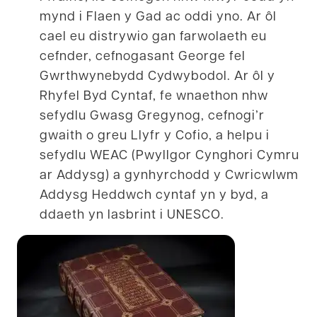
mynd i Flaen y Gad ac oddi yno. Ar ôl
cael eu distrywio gan farwolaeth eu
cefnder, cefnogasant George fel
Gwrthwynebydd Cydwybodol. Ar ôl y
Rhyfel Byd Cyntaf, fe wnaethon nhw
sefydlu Gwasg Gregynog, cefnogi’r
gwaith o greu Llyfr y Cofio, a helpu i
sefydlu WEAC (Pwyllgor Cynghori Cymru
ar Addysg) a gynhyrchodd y Cwricwlwm
Addysg Heddwch cyntaf yn y byd, a
ddaeth yn lasbrint i UNESCO.