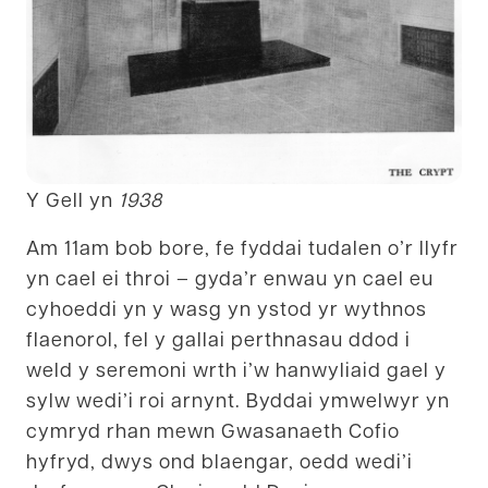
Y Gell yn
1938
Am 11am bob bore, fe fyddai tudalen o’r llyfr
yn cael ei throi – gyda’r enwau yn cael eu
cyhoeddi yn y wasg yn ystod yr wythnos
flaenorol, fel y gallai perthnasau ddod i
weld y seremoni wrth i’w hanwyliaid gael y
sylw wedi’i roi arnynt. Byddai ymwelwyr yn
cymryd rhan mewn Gwasanaeth Cofio
hyfryd, dwys ond blaengar, oedd wedi’i