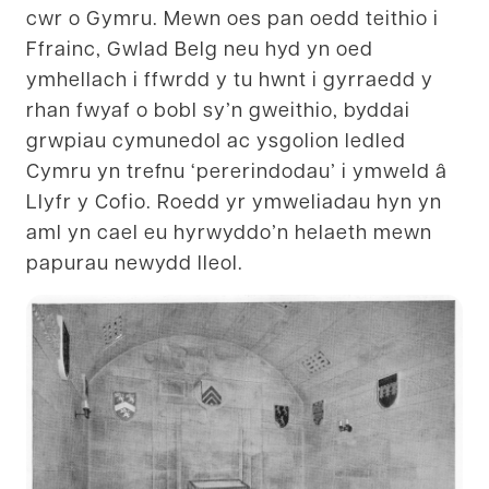
cwr o Gymru. Mewn oes pan oedd teithio i
Ffrainc, Gwlad Belg neu hyd yn oed
ymhellach i ffwrdd y tu hwnt i gyrraedd y
rhan fwyaf o bobl sy’n gweithio, byddai
grwpiau cymunedol ac ysgolion ledled
Cymru yn trefnu ‘pererindodau’ i ymweld â
Llyfr y Cofio. Roedd yr ymweliadau hyn yn
aml yn cael eu hyrwyddo’n helaeth mewn
papurau newydd lleol.