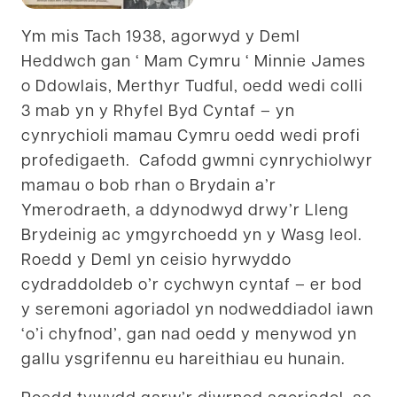
Ym mis Tach 1938, agorwyd y Deml
Heddwch gan ‘ Mam Cymru ‘ Minnie James
o Ddowlais, Merthyr Tudful, oedd wedi colli
3 mab yn y Rhyfel Byd Cyntaf – yn
cynrychioli mamau Cymru oedd wedi profi
profedigaeth. Cafodd gwmni cynrychiolwyr
mamau o bob rhan o Brydain a’r
Ymerodraeth, a ddynodwyd drwy’r Lleng
Brydeinig ac ymgyrchoedd yn y Wasg leol.
Roedd y Deml yn ceisio hyrwyddo
cydraddoldeb o’r cychwyn cyntaf – er bod
y seremoni agoriadol yn nodweddiadol iawn
‘o’i chyfnod’, gan nad oedd y menywod yn
gallu ysgrifennu eu hareithiau eu hunain.
Roedd tywydd garw’r diwrnod agoriadol, ac