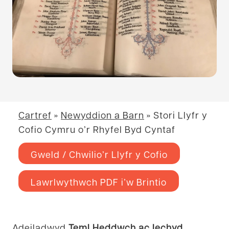
Cartref
»
Newyddion a Barn
»
Stori Llyfr y
Cofio Cymru o’r Rhyfel Byd Cyntaf
Gweld / Chwilio’r Llyfr y Cofio
Lawrlwythwch PDF i’w Brintio
Adeiladwyd
Teml Heddwch ac Iechyd