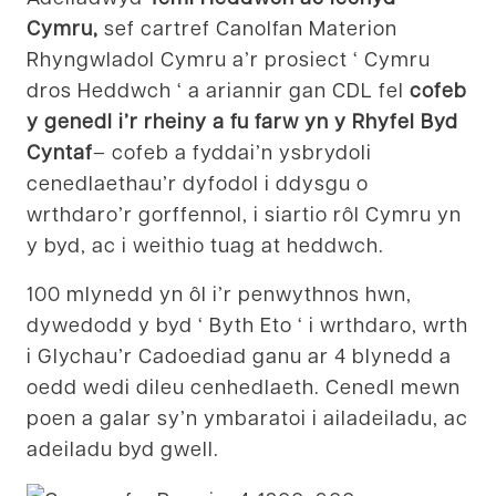
Cymru,
sef cartref Canolfan Materion
Rhyngwladol Cymru a’r prosiect ‘ Cymru
dros Heddwch ‘ a ariannir gan CDL fel
cofeb
y genedl i’r rheiny a fu farw yn y Rhyfel Byd
Cyntaf
– cofeb a fyddai’n ysbrydoli
cenedlaethau’r dyfodol i ddysgu o
wrthdaro’r gorffennol, i siartio rôl Cymru yn
y byd, ac i weithio tuag at heddwch.
100 mlynedd yn ôl i’r penwythnos hwn,
dywedodd y byd ‘ Byth Eto ‘ i wrthdaro, wrth
i Glychau’r Cadoediad ganu ar 4 blynedd a
oedd wedi dileu cenhedlaeth. Cenedl mewn
poen a galar sy’n ymbaratoi i ailadeiladu, ac
adeiladu byd gwell.