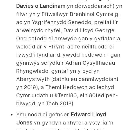
Davies o Landinam
yn ddiweddarach) yn
filwr yn y Ffiwsilwyr Brenhinol Cymreig,
ac yn Ysgrifennydd Seneddol preifat i’r
arweinydd rhyfel, David Lloyd George.
Ond cafodd ei arswydo gan y gyflafan a
welodd ar y Ffrynt, ac fe neilltuodd ei
fywyd i fynd ar drywydd heddwch –gan
gynnwys sefydlu’r Adran Cysylltiadau
Rhyngwladol gyntaf yn y byd yn
Aberystwyth (dathlu eu canmlwyddiant
yn 2019), a Theml Heddwch ac Iechyd
Cymru (dathlu #Teml80, ein 80fed pen-
blwydd, yn Tach 2018).
Ymunodd ei gefnder
Edward Lloyd
Jones
yn gyndyn â rhyfel a ystyriai’n