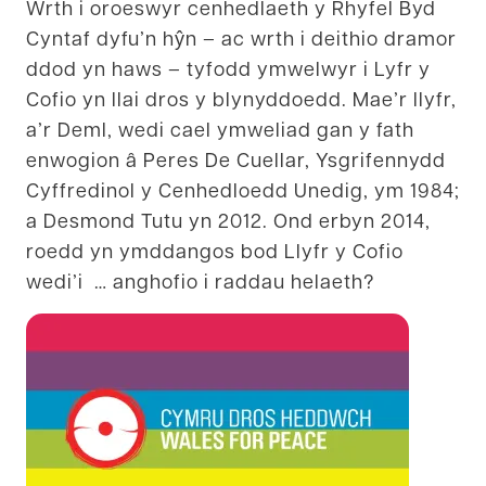
Wrth i oroeswyr cenhedlaeth y Rhyfel Byd
Cyntaf dyfu’n hŷn – ac wrth i deithio dramor
ddod yn haws – tyfodd ymwelwyr i Lyfr y
Cofio yn llai dros y blynyddoedd. Mae’r llyfr,
a’r Deml, wedi cael ymweliad gan y fath
enwogion â Peres De Cuellar, Ysgrifennydd
Cyffredinol y Cenhedloedd Unedig, ym 1984;
a Desmond Tutu yn 2012. Ond erbyn 2014,
roedd yn ymddangos bod Llyfr y Cofio
wedi’i … anghofio i raddau helaeth?