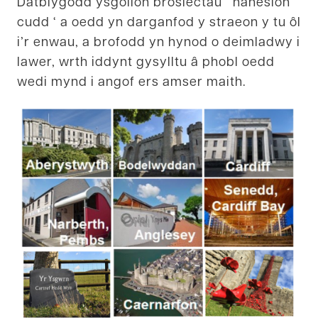
Datblygodd ysgolion brosiectau ‘ hanesion
cudd ‘ a oedd yn darganfod y straeon y tu ôl
i’r enwau, a brofodd yn hynod o deimladwy i
lawer, wrth iddynt gysylltu â phobl oedd
wedi mynd i angof ers amser maith.