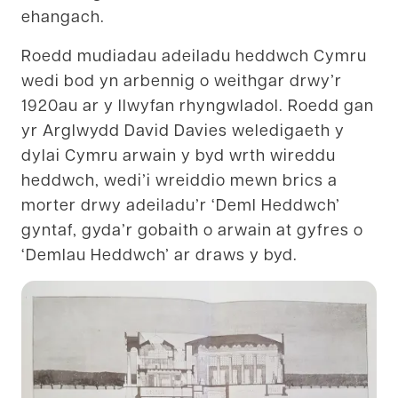
ehangach.
Roedd mudiadau adeiladu heddwch Cymru
wedi bod yn arbennig o weithgar drwy’r
1920au ar y llwyfan rhyngwladol. Roedd gan
yr Arglwydd David Davies weledigaeth y
dylai Cymru arwain y byd wrth wireddu
heddwch, wedi’i wreiddio mewn brics a
morter drwy adeiladu’r ‘Deml Heddwch’
gyntaf, gyda’r gobaith o arwain at gyfres o
‘Demlau Heddwch’ ar draws y byd.