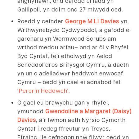
anghyfiawn; ond cafodd ei ladd yn
Gallipoli, yn ddim ond 27 mlwydd oed.
Roedd y cefnder
George M Ll Davies
yn
Wrthwynebydd Cydwybodol, a gafodd ei
garcharu yn Wormwood Scrubs am
wrthod meddu arfau– ond ar ôl y Rhyfel
Byd Cyntaf, fe’i etholwyd yn Aelod
Seneddol dros Brifysgol Cymru, a daeth
yn un o adeiladwyr heddwch enwocaf
Cymru – oedd yn cael ei adnabod fel
‘
Pererin Heddwch’.
O gael eu brawychu gan y rhyfel,
ymunodd
Gwendoline a Margaret (Daisy)
Davies
, â’r Iwmoniaeth Nyrsio Cymorth
Cyntaf i redeg ffreutur yn Troyes,
Ffrainc, lle cefnogon nhw filwyr oedd yn