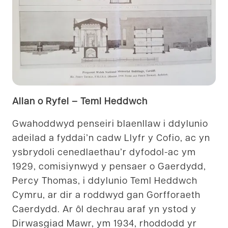
Allan o Ryfel – Teml Heddwch
Gwahoddwyd penseiri blaenllaw i ddylunio
adeilad a fyddai’n cadw Llyfr y Cofio, ac yn
ysbrydoli cenedlaethau’r dyfodol-ac ym
1929, comisiynwyd y pensaer o Gaerdydd,
Percy Thomas, i ddylunio Teml Heddwch
Cymru, ar dir a roddwyd gan Gorfforaeth
Caerdydd. Ar ôl dechrau araf yn ystod y
Dirwasgiad Mawr, ym 1934, rhoddodd yr