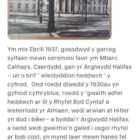
Ym mis Ebrill 1937, gosodwyd y garreg
sylfaen mewn seremoni fawr ym Mharc
Cathays, Caerdydd, gan yr Arglwydd Halifax
– un o brif ‘ wleidyddion heddwch ‘ y
cyfnod. Ond roedd diwedd y 1930au yn
gyfnod cythryblus; roedd y ‘gwaith adfer
heddwch ar ôl y Rhyfel Byd Cyntaf a
lesteiriodd yr Almaen, wedi arwian at Hitler
yn dod i bŵer– a byddai’r Arglwydd Halifax,
a oedd wedi gweithio’n galed i osgoi rhyfel
ar bob cost, yn mynd lawr mewn hanes fel