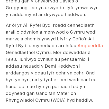
drefnu gan y Chwiorydd Davies o
Gregynog– ac yn arwyddo llyfr ymwelwyr
yn addo mynd ar drywydd heddwch.
Ar ôl yr Ail Ryfel Byd, roedd cenhedlaeth
arall o ddynion a menywod o Gymru wedi
marw; a chomisiynwyd Llyfr y Cofio’r Ail
Ryfel Byd, a mynediad i archifau
Amgueddfa
Genedlaethol Cymru. Mor ddiweddar â
1993, lluniwyd cynlluniau pensaernïol i
addasu neuadd y Deml Heddwch i
arddangos y ddau lyfr ochr yn ochr. Ond
hyd yn hyn, nid ydynt erioed wedi cael eu
huno, ac mae hyn yn parhau i fod yn
ddyhead gan Ganolfan Materion
Rhyngwladol Cymru (WCIA) hyd heddiw.