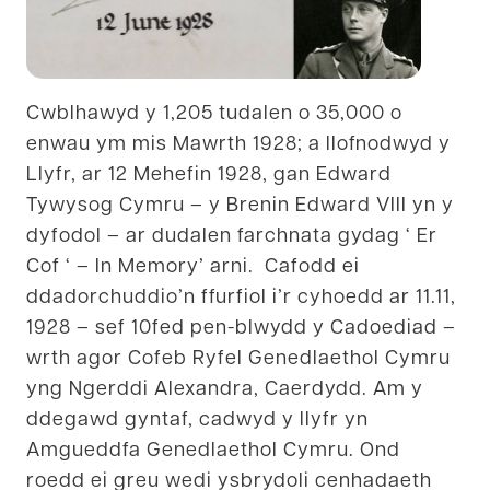
Cwblhawyd y 1,205 tudalen o 35,000 o
enwau ym mis Mawrth 1928; a llofnodwyd y
Llyfr, ar 12 Mehefin 1928, gan Edward
Tywysog Cymru – y Brenin Edward VIII yn y
dyfodol – ar dudalen farchnata gydag ‘ Er
Cof ‘ – In Memory’ arni. Cafodd ei
ddadorchuddio’n ffurfiol i’r cyhoedd ar 11.11,
1928 – sef 10fed pen-blwydd y Cadoediad –
wrth agor Cofeb Ryfel Genedlaethol Cymru
yng Ngerddi Alexandra, Caerdydd. Am y
ddegawd gyntaf, cadwyd y llyfr yn
Amgueddfa Genedlaethol Cymru. Ond
roedd ei greu wedi ysbrydoli cenhadaeth