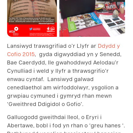
Lansiwyd trawsgrifiad o’r Llyfr ar
Ddydd y
Cofio 2015
, gyda digwyddiad yn y Senedd,
Bae Caerdydd, lle gwahoddwyd Aelodau’r
Cynulliad i weld y llyfr a thrawsgrifio’r
enwau cyntaf. Lansiwyd galwad
cenedlaethol am wirfoddolwyr, ysgolion a
grwpiau cymuned i gymryd rhan mewn
‘Gweithred Ddigidol o Gofio’.
Galluogodd gweithdai lleol, o Eryri i
Abertawe, bobl i fod yn rhan o ‘greu hanes ‘.