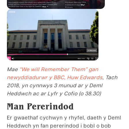
Mae
“We will Remember Them” gan
newyddiadurwr y BBC, Huw Edwards
, Tach
2018, yn cynnwys 3 munud ar y Deml
Heddwch ac ar Lyfr y Cofio (o 38.30)
Man Pererindod
Er gwaethaf cychwyn y rhyfel, daeth y Deml
Heddwch yn fan pererindod i bobl o bob