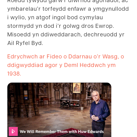
ymbarelau’r torfeydd enfawr a ymgynullodd
i wylio, yn atgof ingol bod cymylau
stormydd yn dod i’r golwg dros Ewrop.
Misoedd yn ddiweddarach, dechreuodd yr
Ail Ryfel Byd.
Edrychwch ar Fideo o Ddarnau o’r Wasg, o
ddigwyddiad agor y Deml Heddwch ym
1938.