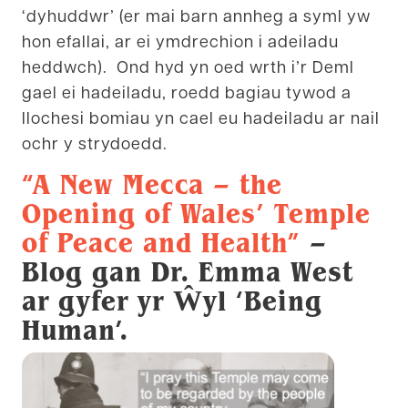
‘dyhuddwr’ (er mai barn annheg a syml yw
hon efallai, ar ei ymdrechion i adeiladu
heddwch). Ond hyd yn oed wrth i’r Deml
gael ei hadeiladu, roedd bagiau tywod a
llochesi bomiau yn cael eu hadeiladu ar nail
ochr y strydoedd.
“A New Mecca – the
Opening of Wales’ Temple
of Peace and Health”
–
Blog gan Dr. Emma West
ar gyfer yr Ŵyl ‘Being
Human’.